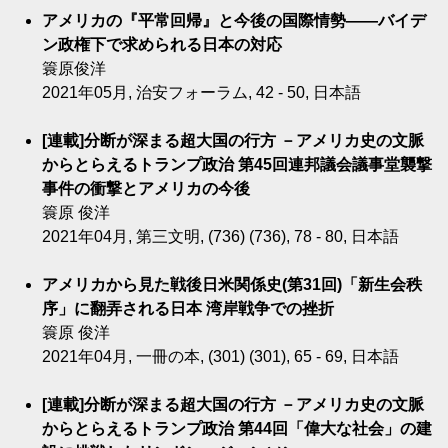
アメリカの『平常回帰』と今後の国際情勢――バイデ
ン政権下で求められる日本の対応
簑原俊洋
2021年05月, 治安フォーラム, 42 - 50, 日本語
[連載]分断が深まる超大国の行方 －アメリカ史の文脈
からとらえるトランプ政治 第45回連邦議会議事堂襲撃
事件の衝撃とアメリカの今後
簑原 俊洋
2021年04月, 第三文明, (736) (736), 78 - 80, 日本語
アメリカから見た戦後日米関係史(第31回)「新生会秩
序」に翻弄される日本 湾岸戦争での挫折
簑原 俊洋
2021年04月, 一冊の本, (301) (301), 65 - 69, 日本語
[連載]分断が深まる超大国の行方 －アメリカ史の文脈
からとらえるトランプ政治 第44回「偉大な社会」の建