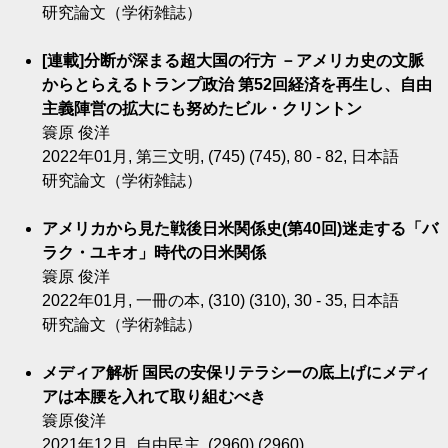
研究論文（学術雑誌）
[連載]分断が深まる超大国の行方 －アメリカ史の文脈
からとらえるトランプ政治 第52回経済を再生し、自由
主義陣営の拡大にも努めたビル・クリントン
簑原 俊洋
2022年01月, 第三文明, (745) (745), 80 - 82, 日本語
研究論文（学術雑誌）
アメリカから見た戦後日米関係史(第40回)迷走する「バ
ラク・ユキオ」時代の日米関係
簑原 俊洋
2022年01月, 一冊の本, (310) (310), 30 - 35, 日本語
研究論文（学術雑誌）
メディア解析 国民の安保リテラシーの底上げにメディ
アは本腰を入れて取り組むべき
簑原俊洋
2021年12月, 自由民主, (2960) (2960)