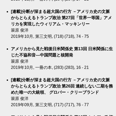
[連載]分断が深まる超大国の行方 －アメリカ史の文脈
からとらえるトランプ政治 第27回「世界一等国」アメ
リカを実現したウィリアム・マッキンリー
簑原 俊洋
2019年10月, 第三文明, (718) (718), 74 - 75
アメリカから見た戦後日米関係史 第13回 日米関係に生
じた不協和音―中国問題と核開発
簑原 俊洋
2019年10月, 一冊の本, (283) (283), 16 - 21
[連載]分断が深まる超大国の行方 －アメリカ史の文脈
からとらえるトランプ政治 第26回 連続しない二期を務
めた唯一の大統領、 グロバー・クリーブランド
簑原 俊洋
2019年09月, 第三文明, (717) (717), 76 - 77