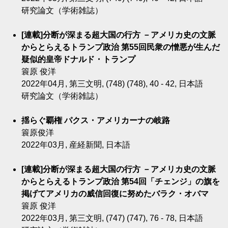
研究論文（学術雑誌）
[連載]分断が深まる超大国の行方 －アメリカ史の文脈
からとらえるトランプ政治 第55回民衆の憎悪が生んだ
疑似的皇帝ドナルド・トランプ
簑原 俊洋
2022年04月, 第三文明, (748) (748), 40 - 42, 日本語
研究論文（学術雑誌）
揺らぐ覇権 パクス・アメリカーナの岐路
簑原俊洋
2022年03月, 産経新聞, 日本語
[連載]分断が深まる超大国の行方 －アメリカ史の文脈
からとらえるトランプ政治 第54回「チェンジ」の旗を
掲げてアメリカの威信回復に努めたバラク・オバマ
簑原 俊洋
2022年03月, 第三文明, (747) (747), 76 - 78, 日本語