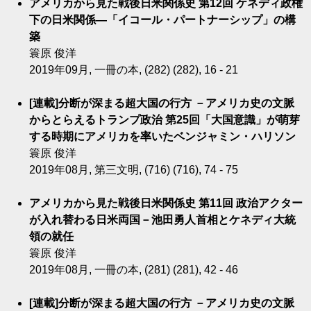
アメリカから見た戦後日米関係史 第12回 ケネディ政権
下の日米関係―「イコール・パートナーシップ」の構
築
簑原 俊洋
2019年09月, 一冊の本, (282) (282), 16 - 21
[連載]分断が深まる超大国の行方 －アメリカ史の文脈
からとらえるトランプ政治 第25回「大国意識」が萌芽
する時期にアメリカを率いたベンジャミン・ハリソン
簑原 俊洋
2019年08月, 第三文明, (716) (716), 74 - 75
アメリカから見た戦後日米関係史 第11回 政治アクター
が入れ替わる日米両国－池田勇人首相とケネディ大統
領の就任
簑原 俊洋
2019年08月, 一冊の本, (281) (281), 42 - 46
[連載]分断が深まる超大国の行方 －アメリカ史の文脈