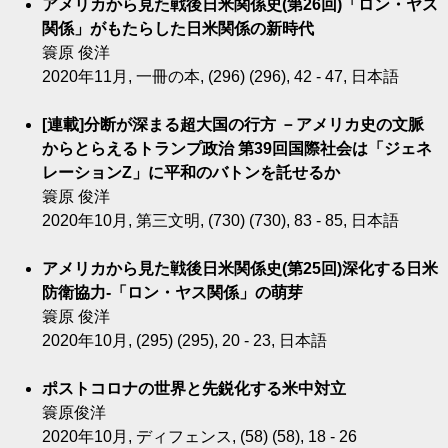
アメリカから見た戦後日米関係史(第26回)「ロン・ヤス
関係」がもたらした日米関係の新時代
簑原 俊洋
2020年11月, 一冊の本, (296) (296), 42 - 47, 日本語
[連載]分断が深まる超大国の行方 －アメリカ史の文脈
からとらえるトランプ政治 第39回国際社会は「ジェネ
レーションZ」に平和のバトンを託せるか
簑原 俊洋
2020年10月, 第三文明, (730) (730), 83 - 85, 日本語
アメリカから見た戦後日米関係史(第25回)深化する日米
防衛協力-「ロン・ヤス関係」の萌芽
簑原 俊洋
2020年10月, (295) (295), 20 - 23, 日本語
ポストコロナの世界と先鋭化する米中対立
簑原俊洋
2020年10月, ディフェンス, (58) (58), 18 - 26