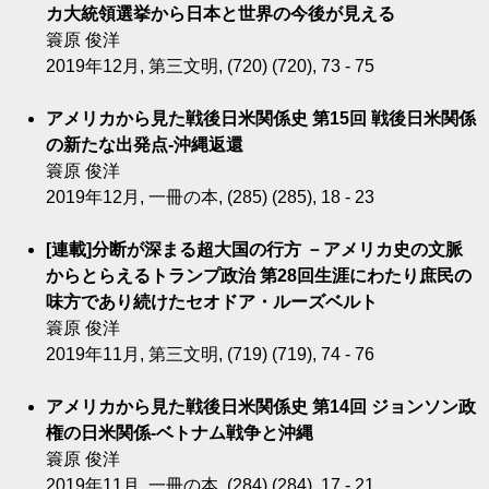
カ大統領選挙から日本と世界の今後が見える
簑原 俊洋
2019年12月, 第三文明, (720) (720), 73 - 75
アメリカから見た戦後日米関係史 第15回 戦後日米関係
の新たな出発点-沖縄返還
簑原 俊洋
2019年12月, 一冊の本, (285) (285), 18 - 23
[連載]分断が深まる超大国の行方 －アメリカ史の文脈
からとらえるトランプ政治 第28回生涯にわたり庶民の
味方であり続けたセオドア・ルーズベルト
簑原 俊洋
2019年11月, 第三文明, (719) (719), 74 - 76
アメリカから見た戦後日米関係史 第14回 ジョンソン政
権の日米関係-ベトナム戦争と沖縄
簑原 俊洋
2019年11月, 一冊の本, (284) (284), 17 - 21