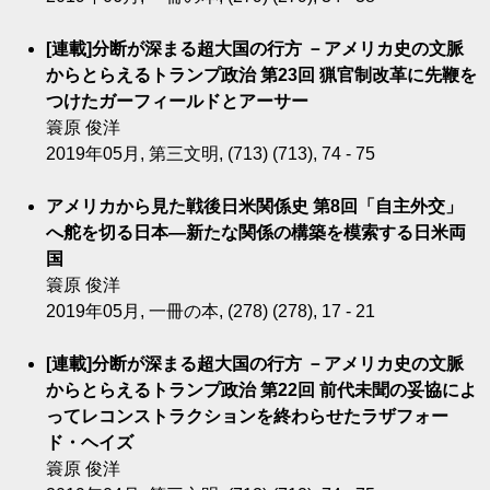
[連載]分断が深まる超大国の行方 －アメリカ史の文脈
からとらえるトランプ政治 第23回 猟官制改革に先鞭を
つけたガーフィールドとアーサー
簑原 俊洋
2019年05月, 第三文明, (713) (713), 74 - 75
アメリカから見た戦後日米関係史 第8回「自主外交」
へ舵を切る日本―新たな関係の構築を模索する日米両
国
簑原 俊洋
2019年05月, 一冊の本, (278) (278), 17 - 21
[連載]分断が深まる超大国の行方 －アメリカ史の文脈
からとらえるトランプ政治 第22回 前代未聞の妥協によ
ってレコンストラクションを終わらせたラザフォー
ド・ヘイズ
簑原 俊洋