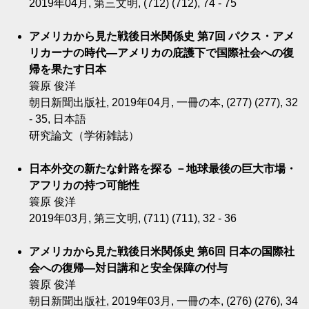
2019年04月, 第三文明, (712) (712), 74 - 75
アメリカから見た戦後日米関係史 第7回 パクス・アメ
リカーナの時代―アメリカの庇護下で国際社会への復
帰を果たす日本
簑原 俊洋
朝日新聞出版社, 2019年04月, 一冊の本, (277) (277), 32
- 35, 日本語
研究論文（学術雑誌）
日本外交の新たな針路を探る －地球最後の巨大市場・
アフリカの持つ可能性
簑原 俊洋
2019年03月, 第三文明, (711) (711), 32 - 36
アメリカから見た戦後日米関係史 第6回 日本の国際社
会への復帰―対日講和と安全保障の付与
簑原 俊洋
朝日新聞出版社, 2019年03月, 一冊の本, (276) (276), 34