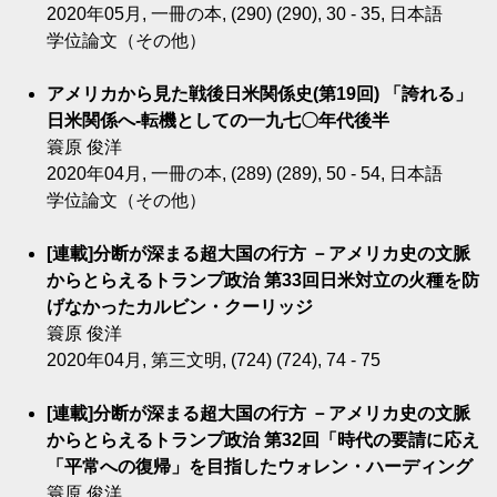
2020年05月, 一冊の本, (290) (290), 30 - 35, 日本語
学位論文（その他）
アメリカから見た戦後日米関係史(第19回) 「誇れる」
日米関係へ-転機としての一九七〇年代後半
簑原 俊洋
2020年04月, 一冊の本, (289) (289), 50 - 54, 日本語
学位論文（その他）
[連載]分断が深まる超大国の行方 －アメリカ史の文脈
からとらえるトランプ政治 第33回日米対立の火種を防
げなかったカルビン・クーリッジ
簑原 俊洋
2020年04月, 第三文明, (724) (724), 74 - 75
[連載]分断が深まる超大国の行方 －アメリカ史の文脈
からとらえるトランプ政治 第32回「時代の要請に応え
「平常への復帰」を目指したウォレン・ハーディング
簑原 俊洋