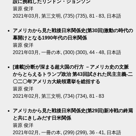
設に挑戦したリンドン・ジョンソン
簑原 俊洋
2021年03月, 第三文明, (735) (735), 81 - 83, 日本語
アメリカから見た戦後日米関係史(第30回)激動の時代の
幕開けとなる1990年代の日米関係
簑原 俊洋
2021年03月, 一冊の本, (300) (300), 44 - 48, 日本語
[連載]分断が深まる超大国の行方 －アメリカ史の文脈
からとらえるトランプ政治 第43回試された民主主義-二
〇二〇年アメリカ大統領選挙を総括する
簑原 俊洋
2021年02月, 第三文明, (734) (734), 81 - 83
アメリカから見た戦後日米関係史(第29回)新冷戦の終焉
と共にきしみだす日米関係
簑原 俊洋
2021年02月, 一冊の本, (299) (299), 36 - 41, 日本語