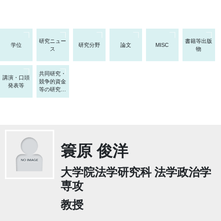
研究ニュー
書籍等出版
学位
研究分野
論文
MISC
ス
物
共同研究・
講演・口頭
競争的資金
発表等
等の研究課
題
簑原 俊洋
大学院法学研究科 法学政治学
専攻
教授