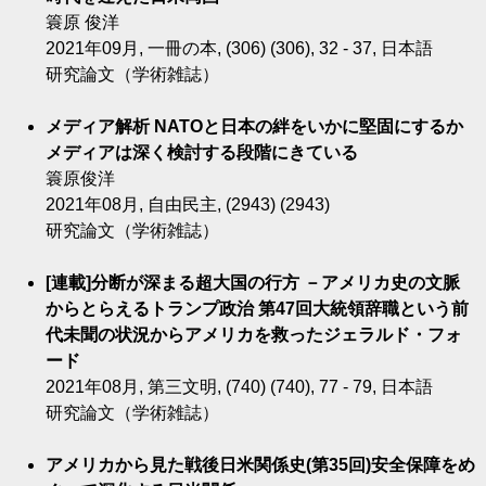
簑原 俊洋
2021年09月, 一冊の本, (306) (306), 32 - 37, 日本語
研究論文（学術雑誌）
メディア解析 NATOと日本の絆をいかに堅固にするか
メディアは深く検討する段階にきている
簑原俊洋
2021年08月, 自由民主, (2943) (2943)
研究論文（学術雑誌）
[連載]分断が深まる超大国の行方 －アメリカ史の文脈
からとらえるトランプ政治 第47回大統領辞職という前
代未聞の状況からアメリカを救ったジェラルド・フォ
ード
2021年08月, 第三文明, (740) (740), 77 - 79, 日本語
研究論文（学術雑誌）
アメリカから見た戦後日米関係史(第35回)安全保障をめ