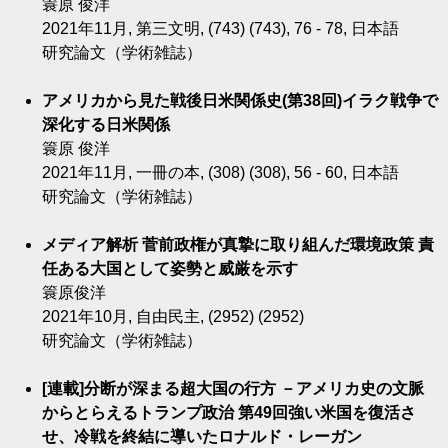
簑原 俊洋
2021年11月, 第三文明, (743) (743), 76 - 78, 日本語
研究論文（学術雑誌）
アメリカから見た戦後日米関係史(第38回)イラク戦争で
深化する日米関係
簑原 俊洋
2021年11月, 一冊の本, (308) (308), 56 - 60, 日本語
研究論文（学術雑誌）
メディア解析 菅前政権が真摯に取り組んだ環境政策 責
任ある大国として姿勢と威厳を示す
簑原俊洋
2021年10月, 自由民主, (2952) (2952)
研究論文（学術雑誌）
[連載]分断が深まる超大国の行方 －アメリカ史の文脈
からとらえるトランプ政治 第49回強い米国を復活さ
せ、冷戦を終結に導いたロナルド・レーガン