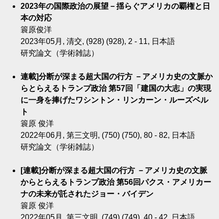
2023年の国際政治の展望－揺らぐアメリカの覇権と日
本の対応
簑原俊洋
2023年05月, 清交, (928) (928), 2 - 11, 日本語
研究論文（学術雑誌）
連載]分断が深まる超大国の行方 －アメリカ史の文脈か
らとらえるトランプ政治 第57回「建国の大志」の実現
に一身を捧げたワシントン・リンカーン・ルーズベル
ト
簑原 俊洋
2022年06月, 第三文明, (750) (750), 80 - 82, 日本語
研究論文（学術雑誌）
[連載]分断が深まる超大国の行方 －アメリカ史の文脈
からとらえるトランプ政治 第56回パクス・アメリカー
ナの未来が託されたジョー・バイデン
簑原 俊洋
2022年05月, 第三文明, (749) (749), 40 - 42, 日本語