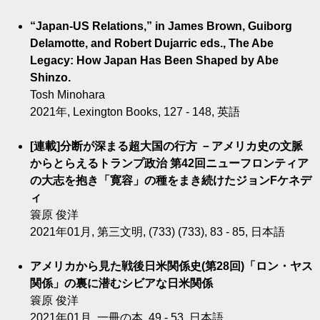
“Japan-US Relations,” in James Brown, Guiborg
Delamotte, and Robert Dujarric eds., The Abe
Legacy: How Japan Has Been Shaped by Abe
Shinzo.
Tosh Minohara
2021年, Lexington Books, 127 - 148, 英語
[連載]分断が深まる超大国の行方 －アメリカ史の文脈
からとらえるトランプ政治 第42回ニューフロンティア
の大志を抱き「寛容」の種をまき続けたジョンFケネデ
ィ
簑原 俊洋
2021年01月, 第三文明, (733) (733), 83 - 85, 日本語
アメリカから見た戦後日米関係史(第28回)「ロン・ヤス
関係」の裏に潜むシビアな日米関係
簑原 俊洋
2021年01月, 一冊の本, 49 - 53, 日本語