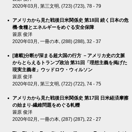
2020年03月, 第三文明, (723) (723), 78 - 79
アメリカから見た戦後日米関係史 第18回 続く日本の危
機-食糧とエネルギーをめぐる安全保障
簑原 俊洋
2020年03月, 一冊の本, (288) (288), 32 - 37
[連載]分断が深まる超大国の行方 －アメリカ史の文脈
からとらえるトランプ政治 第31回「理想主義を掲げた
現実主義者」ウッドロウ・ウィルソン
簑原 俊洋
2020年02月, 第三文明, (722) (722), 74 - 75
アメリカから見た戦後日米関係史 第17回 日米経済摩擦
の始まり-繊維問題をめぐる軋轢
簑原 俊洋
2020年02月, 一冊の本, (287) (287), 22 - 27