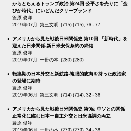
からとらえるトランプ政治 第24回 公平さを売りに「金
ぴか時代」にいどんだクリーブランド
簑原 俊洋
2019年07月, 第三文明, (715) (715), 76 - 77
アメリカから見た戦後日米関係史 第10回 「新時代」を
迎えた日米関係-新日米安保条約の締結
簑原 俊洋
2019年07月, 一冊の本, (280) (280)
転換期の日本外交と新航路-複眼的志向を持った政治家
の登場に期待
簑原 俊洋
2019年06月, 第三文明, (714) (714), 32 - 36
アメリカから見た戦後日米関係史 第9回 中ソとの関係
正常化に臨む日本ー自主外交と日米協調の両立
簑原 俊洋
2019年06月, 一冊の本, (279) (279), 34 - 38