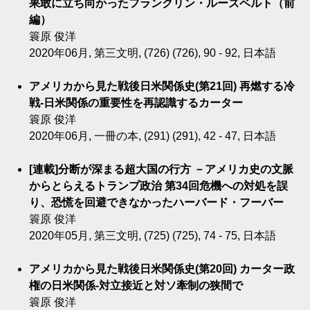
果敢に立ち向かったフランクリン・ルーズベルト（前
編）
簑原 俊洋
2020年06月, 第三文明, (726) (726), 90 - 92, 日本語
アメリカから見た戦後日米関係史(第21回) 再燃する冷
戦-日米関係の重要性を再認識するカーター
簑原 俊洋
2020年06月, 一冊の本, (291) (291), 42 - 47, 日本語
[連載]分断が深まる超大国の行方 －アメリカ史の文脈
からとらえるトランプ政治 第34回危機への対処を誤
り、恐慌を回避できなかったハーバード・フーバー
簑原 俊洋
2020年05月, 第三文明, (725) (725), 74 - 75, 日本語
アメリカから見た戦後日米関係史(第20回) カーター政
権の日米関係-対立接近と対ソ牽制の狭間で
簑原 俊洋