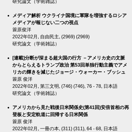
研究論文（学術雑誌）
メディア解析 ウクライナ国境に軍隊を増強するロシア
メディアが報じない二つの視点
簑原俊洋
2022年02月, 自由民主, (2969) (2969)
研究論文（学術雑誌）
[連載]分断が深まる超大国の行方 －アメリカ史の文脈
からとらえるトランプ政治 第53回単独行動主義でアメ
リカの輝きを減じたジョージ・ウォーカー・ブッシュ
簑原 俊洋
2022年02月, 第三文明, (746) (746), 76 - 78, 日本語
研究論文（学術雑誌）
アメリカから見た戦後日米関係史(第41回)安倍首相の再
登板と安定軌道に回帰する日米関係
簑原 俊洋
2022年02月, 一冊の本, (311) (311), 64 - 68, 日本語