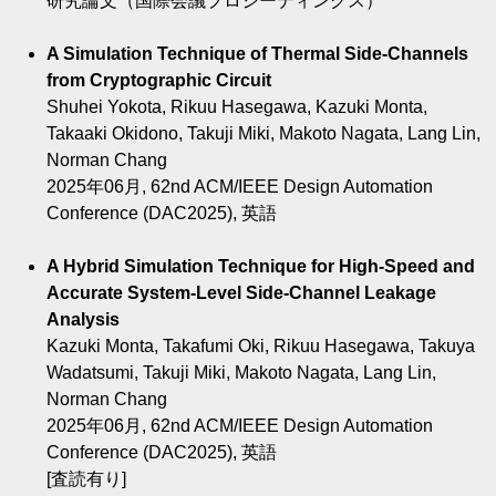
研究論文（国際会議プロシーディングス）
A Simulation Technique of Thermal Side-Channels
from Cryptographic Circuit
Shuhei Yokota, Rikuu Hasegawa, Kazuki Monta,
Takaaki Okidono, Takuji Miki, Makoto Nagata, Lang Lin,
Norman Chang
2025年06月, 62nd ACM/IEEE Design Automation
Conference (DAC2025), 英語
A Hybrid Simulation Technique for High-Speed and
Accurate System-Level Side-Channel Leakage
Analysis
Kazuki Monta, Takafumi Oki, Rikuu Hasegawa, Takuya
Wadatsumi, Takuji Miki, Makoto Nagata, Lang Lin,
Norman Chang
2025年06月, 62nd ACM/IEEE Design Automation
Conference (DAC2025), 英語
[査読有り]