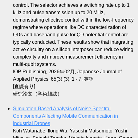
control. The selector achieves a switching rate up to 1
kHz and pulse transmission up to 20 MHz,
demonstrating effective control within the low-frequency
regime where operations like DC characterization of
QDs and baseband pulse for QD potential control are
typically conducted. These results show that integrating
active circuitry on a silicon interposer can reduce wiring
complexity and improve measurement efficiency in
multi-qubit systems.
IOP Publishing, 2026年02月, Japanese Journal of
Applied Physics, 65(3) (3), 1 - 7, 英語
[査読有り]
研究論文（学術雑誌）
Simulation-Based Analysis of Noise Spectral
Components Affecting Mobile Communication in
Industrial Drones
Koh Watanabe, Ifong Wu, Yasushi Matsumoto, Yushi