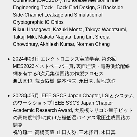
Confrence (DAC2024), Honorable Mention in the
Engineering Track - Back-End Design, Si Backside
Side-Channel Leakage and Simulation of
Cryptographic IC Chips
Rikuu Hasegawa, Kazuki Monta, Takuya Wadatsumi,
Takuji Miki, Makoto Nagata, Lang Lin, Sreeja
Chowdhury, Akhilesh Kumar, Norman Chang
2024年03月
エレクトロニクス実装学会, 第33回
MES2023ベストペーパー賞, 裏面埋設・電源供給配線
網を有する3次元集積回路の作製プロセス
渡辺直也, 荒賀佑樹, 島本晴夫, 永田真, 菊地克弥
2023年05月
IEEE SSCS Japan Chapter, LSIとシステム
のワークショップ IEEE SSCS Japan Chapter
Academic Research Award, 大規模シリコン量子ビット
の高精度制御に向けた極低温バイアス電圧生成回路の
開発
祝迫琉士, 高橋亮蔵, 山田友弥, 三木拓司, 永田真