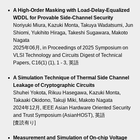
A High-Order Masking with Load-Delay-Equalized
WDDL for Provable Side-Channel Security
Noriyuki Miura, Kazuki Monta, Takuya Wadatsumi, Jun
Shiomi, Yukihito Hiraga, Takeshi Sugawara, Makoto
Nagata
2025年06月, in Proceedings of 2025 Symposium on
VLSI Technology and Circuits Digest of Technical
Papers, C16(1) (1), 1 - 3, 英語
A Simulation Technique of Thermal Side Channel
Leakage of Cryptographic Circuits
Shuhei Yokota, Rikuu Hasegawa, Kazuki Monta,
Takaaki Okidono, Takuji Miki, Makoto Nagata
2024年12月, IEEE Asian Hardware Oriented Security
and Trust Symposium (AsianHOST), 英語
[査読有り]
Measurement and Simulation of On-chip Voltage