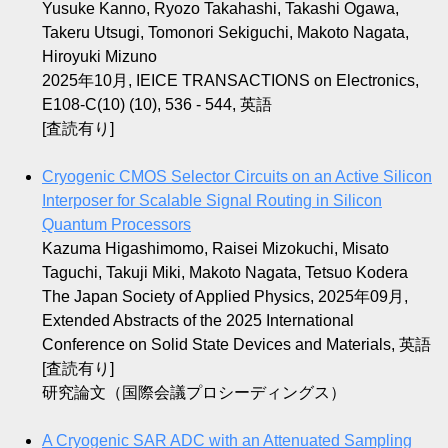
Yusuke Kanno, Ryozo Takahashi, Takashi Ogawa,
Takeru Utsugi, Tomonori Sekiguchi, Makoto Nagata,
Hiroyuki Mizuno
2025年10月, IEICE TRANSACTIONS on Electronics,
E108-C(10) (10), 536 - 544, 英語
[査読有り]
Cryogenic CMOS Selector Circuits on an Active Silicon
Interposer for Scalable Signal Routing in Silicon
Quantum Processors
Kazuma Higashimomo, Raisei Mizokuchi, Misato
Taguchi, Takuji Miki, Makoto Nagata, Tetsuo Kodera
The Japan Society of Applied Physics, 2025年09月,
Extended Abstracts of the 2025 International
Conference on Solid State Devices and Materials, 英語
[査読有り]
研究論文（国際会議プロシーディングス）
A Cryogenic SAR ADC with an Attenuated Sampling