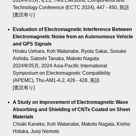
2024年05月, IEEE 74rd Electronic Components and
Technology Conference (ECTC 2024), 447 - 450, 英語
[査読有り]
Evaluation of Electromagnetic Interference Between
Electromagnetic Noise from an Autonomous Vehicle
and GPS Signals
Hiraku Uehara, Koh Watanabe, Ryota Sakai, Sosuke
Ashida, Satoshi Tanaka, Makoto Nagata
2024年05月, 2024 Asia-Pacific International
Symposium on Electromagnetic Compatibility
(APEMC), Thu-AM1-A.2, 426 - 428, 英語
[査読有り]
A Study on Improvement of Electromagnetic Wave
Absorbing and Shielding of CNTs Coated on Sheet
Materials
Chiaki Kaneko, Koh Watanabe, Makoto Nagata, Kishio
Hidaka, Junji Nemoto