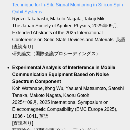
Technique for In-Situ Signal Monitoring in Silicon Spin
Qubit Systems
Ryozo Takahashi, Makoto Nagata, Takuji Miki
The Japan Society of Applied Physics, 2025年09月,
Extended Abstracts of the 2025 International
Conference on Solid State Devices and Materials, 英語
[査読有り]
研究論文（国際会議プロシーディングス）
Experimental Analysis of Interference in Mobile
Communication Equipment Based on Noise
Spectrum Component
Koh Watanabe, Ifong Wu, Yasushi Matsumoto, Satoshi
Tanaka, Makoto Nagata, Kaoru Gotoh
2025年09月, 2025 International Symposium on
Electromagnetic Compatibility (EMC Europe 2025),
1036 - 1041, 英語
[査読有り]