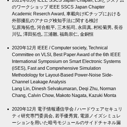
2021年05月
IEEE SSCS Japan Chapter, LSIとシステム
のワークショップ IEEE SSCS Japan Chapter
Academic Reserch Award, 車載向けICチップにおける
外部擾乱のアナログ検知手法に関する検討
弘原海拓也, 河合航平, 三木拓司, 永田真, 村松菊男, 長谷
川弘, 澤田拓也, 三浦雛, 福島崇仁, 金銅恒
2020年12月
IEEE / Computer society, Technical
Committee on VLSI, Best Paper Award of the 6th IEEE
International Symposium on Smart Electronic Systems
(iSES), Fast and Comprehensive Simulation
Methodology for Layout-Based Power-Noise Side-
Channel Leakage Analysis
Lang Lin, Dinesh Selvakumaran, Deqi Zhu, Norman
Chang, Calvin Chow, Makoto Nagata, Kazuki Monta
2020年12月
電子情報通信学会 / ハードウェアセキュリ
ティ研究専門委員会, 若手優秀賞, 電源ノイズシミュレ
ーションを用いた暗号モジュールのサイドチャネル漏