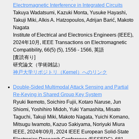
Electromagnetic Interference in Integrated Circuits
Takuya Wadatsumi, Kazuki Monta, Yusuke Hayashi,
Takuji Miki, Alkis A. Hatzopoulos, Adrijan Barić, Makoto
Nagata
Institute of Electrical and Electronics Engineers (IEEE),
2024年10月, IEEE Transactions on Electromagnetic
Compatibility, 66(5) (5), 1556 - 1566, 英語
[査読有り]
研究論文（学術雑誌）
神戸大学リポジトリ（Kernel）へのリンク
Double-Sided Multimodal Attack Sensing and Partial
Re-Keying in Shared Group Key System
Ryuki Ikemoto, Soichiro Fujii, Kotaro Naruse, Jun
Shiomi, Yoshihiro Midoh, Yuki Yamashita, Misato
Taguchi, Takuji Miki, Makoto Nagata, Yuichi Komano,
Mitsugu Iwamoto, Kazuo Sakiyama, Noriyuki Miura
IEEE, 2024年09月, 2024 IEEE European Solid-State