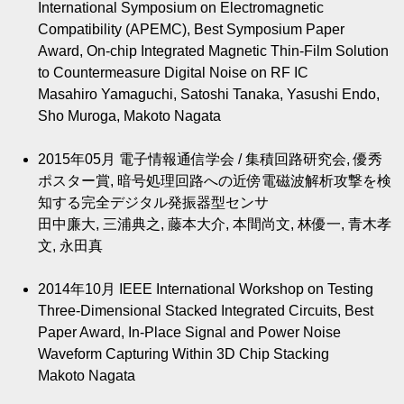
International Symposium on Electromagnetic
Compatibility (APEMC), Best Symposium Paper
Award, On-chip Integrated Magnetic Thin-Film Solution
to Countermeasure Digital Noise on RF IC
Masahiro Yamaguchi, Satoshi Tanaka, Yasushi Endo,
Sho Muroga, Makoto Nagata
2015年05月
電子情報通信学会 / 集積回路研究会, 優秀
ポスター賞, 暗号処理回路への近傍電磁波解析攻撃を検
知する完全デジタル発振器型センサ
田中廉大, 三浦典之, 藤本大介, 本間尚文, 林優一, 青木孝
文, 永田真
2014年10月
IEEE International Workshop on Testing
Three-Dimensional Stacked Integrated Circuits, Best
Paper Award, In-Place Signal and Power Noise
Waveform Capturing Within 3D Chip Stacking
Makoto Nagata