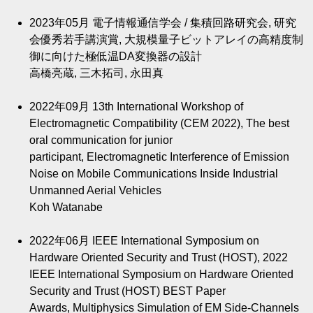
2023年05月
電子情報通信学会 / 集積回路研究会, 研究
会優秀若手講演賞, 大規模量子ビットアレイの高精度制
御に向けた極低温DA変換器の設計
高橋亮蔵, 三木拓司, 永田真
2022年09月
13th International Workshop of
Electromagnetic Compatibility (CEM 2022), The best
oral communication for junior
participant, Electromagnetic Interference of Emission
Noise on Mobile Communications Inside Industrial
Unmanned Aerial Vehicles
Koh Watanabe
2022年06月
IEEE International Symposium on
Hardware Oriented Security and Trust (HOST), 2022
IEEE International Symposium on Hardware Oriented
Security and Trust (HOST) BEST Paper
Awards, Multiphysics Simulation of EM Side-Channels