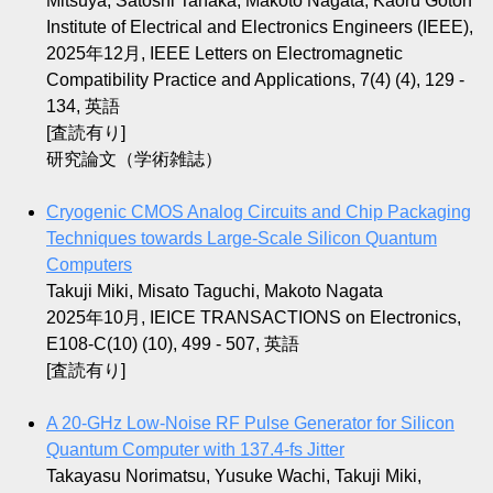
Mitsuya, Satoshi Tanaka, Makoto Nagata, Kaoru Gotoh
Institute of Electrical and Electronics Engineers (IEEE),
2025年12月, IEEE Letters on Electromagnetic
Compatibility Practice and Applications, 7(4) (4), 129 -
134, 英語
[査読有り]
研究論文（学術雑誌）
Cryogenic CMOS Analog Circuits and Chip Packaging
Techniques towards Large-Scale Silicon Quantum
Computers
Takuji Miki, Misato Taguchi, Makoto Nagata
2025年10月, IEICE TRANSACTIONS on Electronics,
E108-C(10) (10), 499 - 507, 英語
[査読有り]
A 20-GHz Low-Noise RF Pulse Generator for Silicon
Quantum Computer with 137.4-fs Jitter
Takayasu Norimatsu, Yusuke Wachi, Takuji Miki,