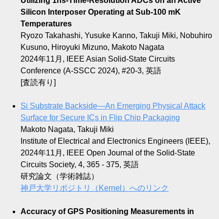
Utilizing 1ns-Time-Resolution ADCs on an Active
Silicon Interposer Operating at Sub-100 mK
Temperatures
Ryozo Takahashi, Yusuke Kanno, Takuji Miki, Nobuhiro
Kusuno, Hiroyuki Mizuno, Makoto Nagata
2024年11月, IEEE Asian Solid-State Circuits
Conference (A-SSCC 2024), #20-3, 英語
[査読有り]
Si Substrate Backside—An Emerging Physical Attack
Surface for Secure ICs in Flip Chip Packaging
Makoto Nagata, Takuji Miki
Institute of Electrical and Electronics Engineers (IEEE),
2024年11月, IEEE Open Journal of the Solid-State
Circuits Society, 4, 365 - 375, 英語
研究論文（学術雑誌）
神戸大学リポジトリ（Kernel）へのリンク
Accuracy of GPS Positioning Measurements in