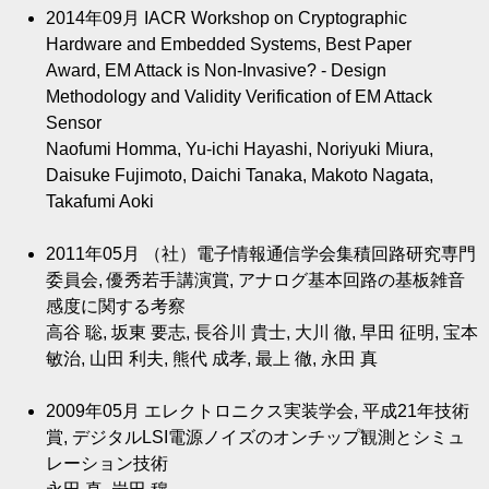
2014年09月
IACR Workshop on Cryptographic
Hardware and Embedded Systems, Best Paper
Award, EM Attack is Non-Invasive? - Design
Methodology and Validity Verification of EM Attack
Sensor
Naofumi Homma, Yu-ichi Hayashi, Noriyuki Miura,
Daisuke Fujimoto, Daichi Tanaka, Makoto Nagata,
Takafumi Aoki
2011年05月
（社）電子情報通信学会集積回路研究専門
委員会, 優秀若手講演賞, アナログ基本回路の基板雑音
感度に関する考察
高谷 聡, 坂東 要志, 長谷川 貴士, 大川 徹, 早田 征明, 宝本
敏治, 山田 利夫, 熊代 成孝, 最上 徹, 永田 真
2009年05月
エレクトロニクス実装学会, 平成21年技術
賞, デジタルLSI電源ノイズのオンチップ観測とシミュ
レーション技術