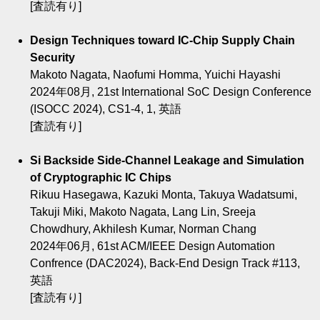
[査読有り]
Design Techniques toward IC-Chip Supply Chain
Security
Makoto Nagata, Naofumi Homma, Yuichi Hayashi
2024年08月, 21st International SoC Design Conference
(ISOCC 2024), CS1-4, 1, 英語
[査読有り]
Si Backside Side-Channel Leakage and Simulation
of Cryptographic IC Chips
Rikuu Hasegawa, Kazuki Monta, Takuya Wadatsumi,
Takuji Miki, Makoto Nagata, Lang Lin, Sreeja
Chowdhury, Akhilesh Kumar, Norman Chang
2024年06月, 61st ACM/IEEE Design Automation
Confrence (DAC2024), Back-End Design Track #113,
英語
[査読有り]