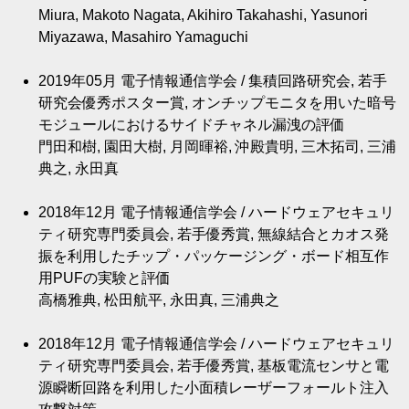
Miura, Makoto Nagata, Akihiro Takahashi, Yasunori
Miyazawa, Masahiro Yamaguchi
2019年05月
電子情報通信学会 / 集積回路研究会, 若手
研究会優秀ポスター賞, オンチップモニタを用いた暗号
モジュールにおけるサイドチャネル漏洩の評価
門田和樹, 園田大樹, 月岡暉裕, 沖殿貴明, 三木拓司, 三浦
典之, 永田真
2018年12月
電子情報通信学会 / ハードウェアセキュリ
ティ研究専門委員会, 若手優秀賞, 無線結合とカオス発
振を利用したチップ・パッケージング・ボード相互作
用PUFの実験と評価
高橋雅典, 松田航平, 永田真, 三浦典之
2018年12月
電子情報通信学会 / ハードウェアセキュリ
ティ研究専門委員会, 若手優秀賞, 基板電流センサと電
源瞬断回路を利用した小面積レーザーフォールト注入