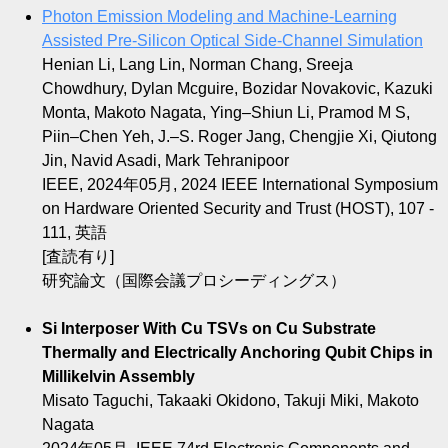
Photon Emission Modeling and Machine-Learning
Assisted Pre-Silicon Optical Side-Channel Simulation
Henian Li, Lang Lin, Norman Chang, Sreeja
Chowdhury, Dylan Mcguire, Bozidar Novakovic, Kazuki
Monta, Makoto Nagata, Ying–Shiun Li, Pramod M S,
Piin–Chen Yeh, J.–S. Roger Jang, Chengjie Xi, Qiutong
Jin, Navid Asadi, Mark Tehranipoor
IEEE, 2024年05月, 2024 IEEE International Symposium
on Hardware Oriented Security and Trust (HOST), 107 -
111, 英語
[査読有り]
研究論文（国際会議プロシーディングス）
Si Interposer With Cu TSVs on Cu Substrate
Thermally and Electrically Anchoring Qubit Chips in
Millikelvin Assembly
Misato Taguchi, Takaaki Okidono, Takuji Miki, Makoto
Nagata