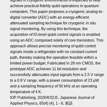
signals in cryogenic environments is expected to help
achieve practical-fidelity qubit operations in quantum
computers. This paper proposes a cryogenic analog-to-
digital converter (ADC) with an energy-efficient
attenuated sampling technique for cryogenic in situ
signal monitoring. By using this technique, the
acquisition of IO-level qubit control signals is enabled
using an ADC composed solely of core transistors. This
approach allows precise monitoring of qubit control
signals inside a refrigerator with no constant current
path, thereby making the operation feasible within a
limited power budget. Fabricated in 28 nm CMOS, the
prototype ADC achieves 11 bit resolution and
successfully attenuates input signals from a 2.5 V range
to a 0.9 V range, with a power consumption of 23 μW
and a sampling frequency of 50 kHz at an operating
temperature of 4 K.
IOP Publishing, 2026年02月, Japanese Journal of
Applied Physics, 65(4) (4), 1 - 6, 英語