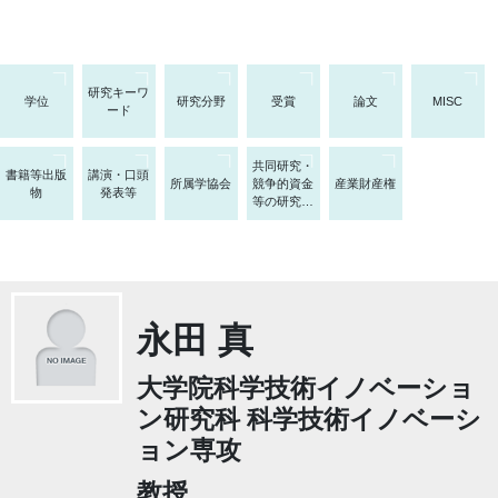
研究キーワ
学位
研究分野
受賞
論文
MISC
ード
共同研究・
書籍等出版
講演・口頭
所属学協会
競争的資金
産業財産権
物
発表等
等の研究課
題
永田 真
大学院科学技術イノベーショ
ン研究科 科学技術イノベーシ
ョン専攻
教授