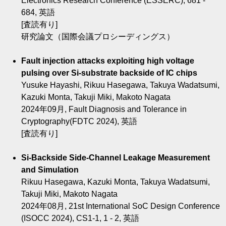
Electronics Research Conference (ESSERC), 681 -
684, 英語
[査読有り]
研究論文（国際会議プロシーディングス）
Fault injection attacks exploiting high voltage
pulsing over Si-substrate backside of IC chips
Yusuke Hayashi, Rikuu Hasegawa, Takuya Wadatsumi,
Kazuki Monta, Takuji Miki, Makoto Nagata
2024年09月, Fault Diagnosis and Tolerance in
Cryptography(FDTC 2024), 英語
[査読有り]
Si-Backside Side-Channel Leakage Measurement
and Simulation
Rikuu Hasegawa, Kazuki Monta, Takuya Wadatsumi,
Takuji Miki, Makoto Nagata
2024年08月, 21st International SoC Design Conference
(ISOCC 2024), CS1-1, 1 - 2, 英語