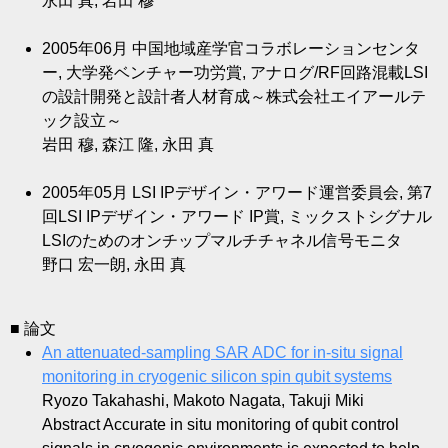
永田 真, 岩田 穆
2005年06月
中国地域産学官コラボレーションセンタ
ー, 大学発ベンチャー功労賞, アナログ/RF回路混載LSI
の設計開発と設計者人材育成～株式会社エイアールテ
ック設立～
岩田 穆, 森江 隆, 永田 真
2005年05月
LSI IPデザイン・アワード運営委員会, 第7
回LSI IPデザイン・アワード IP賞, ミックストシグナル
LSIのためのオンチップマルチチャネル信号モニタ
野口 宏一朗, 永田 真
■ 論文
An attenuated-sampling SAR ADC for in-situ signal
monitoring in cryogenic silicon spin qubit systems
Ryozo Takahashi, Makoto Nagata, Takuji Miki
Abstract Accurate in situ monitoring of qubit control