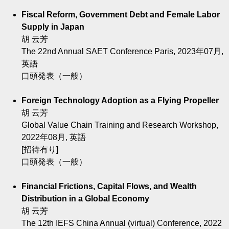
Fiscal Reform, Government Debt and Female Labor
Supply in Japan
胡 云芳
The 22nd Annual SAET Conference Paris, 2023年07月,
英語
口頭発表（一般）
Foreign Technology Adoption as a Flying Propeller
胡 云芳
Global Value Chain Training and Research Workshop,
2022年08月, 英語
[招待有り]
口頭発表（一般）
Financial Frictions, Capital Flows, and Wealth
Distribution in a Global Economy
胡 云芳
The 12th IEFS China Annual (virtual) Conference, 2022