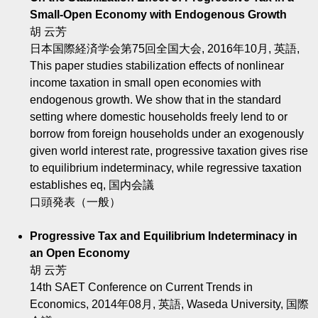
Small-Open Economy with Endogenous Growth
胡 云芳
日本国際経済学会第75回全国大会, 2016年10月, 英語,
This paper studies stabilization effects of nonlinear
income taxation in small open economies with
endogenous growth. We show that in the standard
setting where domestic households freely lend to or
borrow from foreign households under an exogenously
given world interest rate, progressive taxation gives rise
to equilibrium indeterminacy, while regressive taxation
establishes eq, 国内会議
口頭発表（一般）
Progressive Tax and Equilibrium Indeterminacy in
an Open Economy
胡 云芳
14th SAET Conference on Current Trends in
Economics, 2014年08月, 英語, Waseda University, 国際