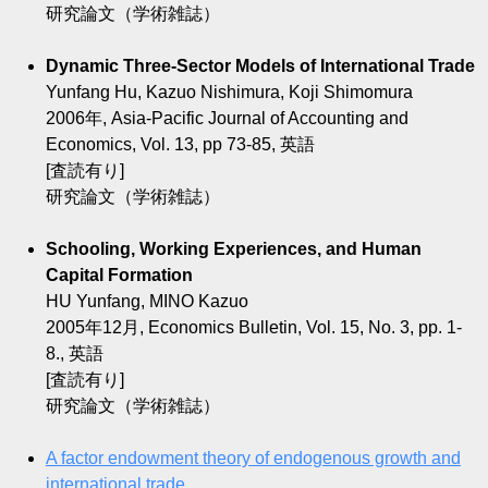
研究論文（学術雑誌）
Dynamic Three-Sector Models of International Trade
Yunfang Hu, Kazuo Nishimura, Koji Shimomura
2006年, Asia-Pacific Journal of Accounting and
Economics, Vol. 13, pp 73-85, 英語
[査読有り]
研究論文（学術雑誌）
Schooling, Working Experiences, and Human
Capital Formation
HU Yunfang, MINO Kazuo
2005年12月, Economics Bulletin, Vol. 15, No. 3, pp. 1-
8., 英語
[査読有り]
研究論文（学術雑誌）
A factor endowment theory of endogenous growth and
international trade