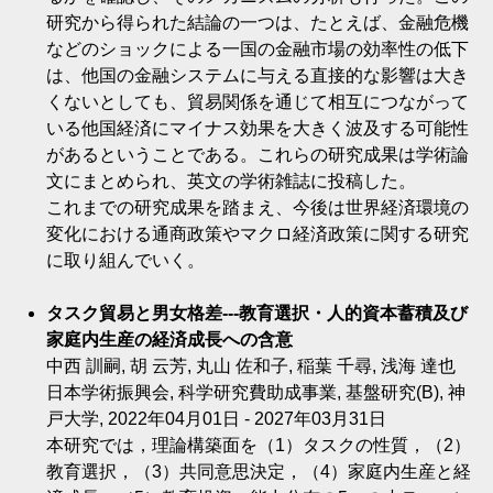
研究から得られた結論の一つは、たとえば、金融危機
などのショックによる一国の金融市場の効率性の低下
は、他国の金融システムに与える直接的な影響は大き
くないとしても、貿易関係を通じて相互につながって
いる他国経済にマイナス効果を大きく波及する可能性
があるということである。これらの研究成果は学術論
文にまとめられ、英文の学術雑誌に投稿した。
これまでの研究成果を踏まえ、今後は世界経済環境の
変化における通商政策やマクロ経済政策に関する研究
に取り組んでいく。
タスク貿易と男女格差---教育選択・人的資本蓄積及び
家庭内生産の経済成長への含意
中西 訓嗣, 胡 云芳, 丸山 佐和子, 稲葉 千尋, 浅海 達也
日本学術振興会, 科学研究費助成事業, 基盤研究(B), 神
戸大学, 2022年04月01日 - 2027年03月31日
本研究では，理論構築面を（1）タスクの性質，（2）
教育選択，（3）共同意思決定，（4）家庭内生産と経