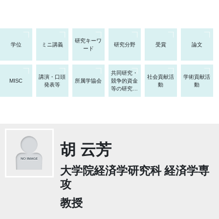
研究キーワ
学位
ミニ講義
研究分野
受賞
論文
ード
共同研究・
講演・口頭
社会貢献活
学術貢献活
MISC
所属学協会
競争的資金
発表等
動
動
等の研究課
題
胡 云芳
大学院経済学研究科 経済学専
攻
教授