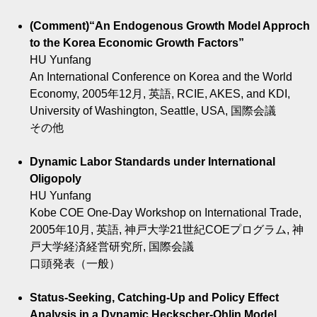
(Comment)“An Endogenous Growth Model Approch
to the Korea Economic Growth Factors”
HU Yunfang
An International Conference on Korea and the World
Economy, 2005年12月, 英語, RCIE, AKES, and KDI,
University of Washington, Seattle, USA, 国際会議
その他
Dynamic Labor Standards under International
Oligopoly
HU Yunfang
Kobe COE One-Day Workshop on International Trade,
2005年10月, 英語, 神戸大学21世紀COEプログラム, 神
戸大学経済経営研究所, 国際会議
口頭発表（一般）
Status-Seeking, Catching-Up and Policy Effect
Analysis in a Dynamic Heckscher-Ohlin Model