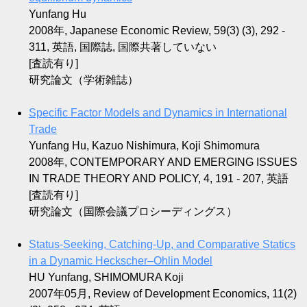
Yunfang Hu
2008年, Japanese Economic Review, 59(3) (3), 292 -
311, 英語, 国際誌, 国際共著していない
[査読有り]
研究論文（学術雑誌）
Specific Factor Models and Dynamics in International
Trade
Yunfang Hu, Kazuo Nishimura, Koji Shimomura
2008年, CONTEMPORARY AND EMERGING ISSUES
IN TRADE THEORY AND POLICY, 4, 191 - 207, 英語
[査読有り]
研究論文（国際会議プロシーディングス）
Status-Seeking, Catching-Up, and Comparative Statics
in a Dynamic Heckscher–Ohlin Model
HU Yunfang, SHIMOMURA Koji
2007年05月, Review of Development Economics, 11(2)