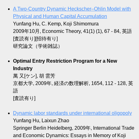
A Two-Country Dynamic Heckscher–Ohlin Model with
Physical and Human Capital Accumulation
Yunfang Hu, C. Kemp, Koji Shimomura
2009年10月, Economic Theory, 41(1) (1), 67 - 84, 英語
[査読有り][招待有り]
研究論文（学術雑誌）
Optimal Entry Restriction Program for a New
Industry
萬 又[ケン], 胡 雲芳
京都大学, 2009年, 経済の数理解析, 1654, 112 - 128, 英
語
[査読有り]
Dynamic labor standards under international oligopoly
Yunfang Hu, Laixun Zhao
Springer Berlin Heidelberg, 2009年, International Trade
and Economic Dynamics: Essays in Memory of Koji