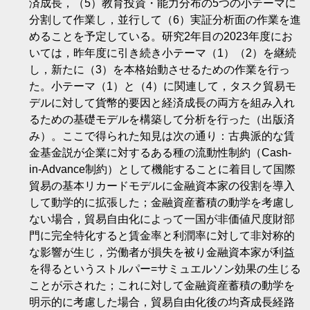
済成長，（5）教育投資・能力分布の5つの小テーマに
分割して作業し，並行して（6）実証分析面の作業を進
めることを予定している。研究2年目の2023年度にお
いては，昨年度に引き続き小テーマ（1）（2）を継続
し，新たに（3）を本格始動させるための作業を行っ
た。小テーマ（1）と（4）に関連して，タスク貿易モ
デルに対して貨幣的要因と経済成長の両方を組み入れ
るための基礎モデルを構築して分析を行った（出版済
み）。ここで得られた知見は次の通り：古典派的な賃
金基金説が企業に対するある種の流動性制約（Cash-
in-Advance制約）として機能することに着目して国際
貿易の基本リカードモデルに金融資本家の役割を導入
して動学的に拡張した；金融資産蓄積の動学を考慮し
ない場合，貿易自由化によって一国が非価値尺度財部
門に完全特化すると賃金率と利潤率に対して非対称的
な影響が生じ，労働者が損失を被り金融資本家が利益
を得るというストルパー=サミュエルソン効果の生じる
ことが示された；これに対して金融資産蓄積の動学を
明示的に考慮した場合，貿易自由化後の均斉成長経路