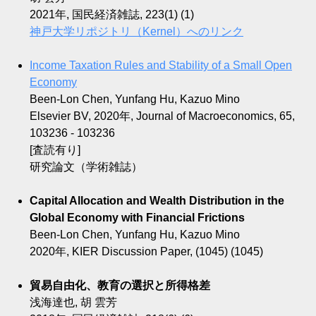
2021年, 国民経済雑誌, 223(1) (1)
神戸大学リポジトリ（Kernel）へのリンク
Income Taxation Rules and Stability of a Small Open
Economy
Been-Lon Chen, Yunfang Hu, Kazuo Mino
Elsevier BV, 2020年, Journal of Macroeconomics, 65,
103236 - 103236
[査読有り]
研究論文（学術雑誌）
Capital Allocation and Wealth Distribution in the
Global Economy with Financial Frictions
Been-Lon Chen, Yunfang Hu, Kazuo Mino
2020年, KIER Discussion Paper, (1045) (1045)
貿易自由化、教育の選択と所得格差
浅海達也, 胡 雲芳