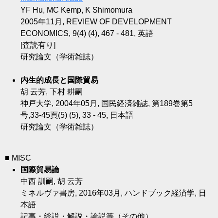
YF Hu, MC Kemp, K Shimomura
2005年11月, REVIEW OF DEVELOPMENT
ECONOMICS, 9(4) (4), 467 - 481, 英語
[査読有り]
研究論文（学術雑誌）
内生的成長と国際貿易
胡 云芳, 下村 耕嗣
神戸大学, 2004年05月, 国民経済雑誌, 第189巻第5
号,33-45頁(5) (5), 33 - 45, 日本語
研究論文（学術雑誌）
■ MISC
国際貿易論
中西 訓嗣, 胡 云芳
ミネルヴァ書房, 2016年03月, ハンドブック経済学, 日
本語
記事・総説・解説・論説等（その他）