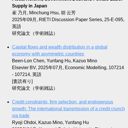
Supply in Japan
崔 乃月, Minchung Hsu, 胡 云芳
2025年09月, RIETI Discussion Paper Series, 25-E-095,
英語
研究論文（学術雑誌）
Capital flows and wealth distribution in a global
economy with asymmetric countries
Been-Lon Chen, Yunfang Hu, Kazuo Mino
Elsevier BV, 2025年07月, Economic Modelling, 107214
- 107214, 英語
[査読有り]
研究論文（学術雑誌）
Credit constraints, firm selection, and endogenous
growth: The international transmission of a credit crunch
via trade
Ryoji Ohdoi, Kazuo Mino, Yunfang Hu