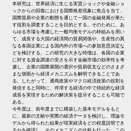
本研究は、世界経済に生じる実質ショックや金融ショ
ックからの回復における国際格差現象に焦点を当て、
国際貿易や企業の動態を通じて一国の金融発展が果た
す役割を調査することを目的とする。そのために、あ
らゆる市場を考慮した一般均衡モデルの枠組みを用い
て、成長する大国の経済間の貿易関係や、生産性の異
なる各国企業による国内外の市場への参加意思決定な
どを検討する。この研究の大きな特徴は、各国の企業
に対する資金調達の安さを示す金融市場の効率性を考
慮し、企業の国際展開の選択や貿易収支などのさまざ
まな側面から経済メカニズムを解明できることであ
る。したがって、通商政策やマクロ経済政策の役割を
発信すると同時に、停滞する経済の中で持続的な経済
成長を実現するための解決策を提示することも可能で
ある。
今年度は、前年度までに構築した基本モデルをもと
に、最新の文献や実際の経済データを検討し、理論モ
デルから得られた結果が現実経済をどの程度説明でき
るかを確認し、そのメカニズムの分析も行った。この