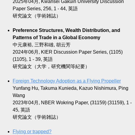
2025年04月, Kwansei Gakuin University Discussion
Paper Series, 256, 1 - 44, 英語
研究論文（学術雑誌）
Preference Structures, Wealth Distribution, and
Patterns of Trade in a Global Economy
中元康裕, 三野和雄, 胡云芳
2024年06月, KIER Discussion Paper Series, (1105)
(1105), 1 - 39, 英語
研究論文（大学，研究機関等紀要）
Foreign Technology Adoption as a Flying Propeller
Yunfang Hu, Takuma Kunieda, Kazuo Nishimura, Ping
Wang
2023年04月, NBER Wokring Paper, (31159) (31159), 1 -
45, 英語
研究論文（学術雑誌）
Flying or trapped?