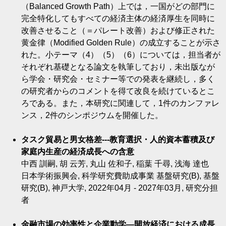
（Balanced Growth Path）上では，一国がどの部門に
完全特化してもすべての経済主体の経済厚生を同時に
改善させること（＝パレート改善）および修正された
黄金律（Modified Golden Rule）の成立することが示さ
れた。小テーマ（4）（5）（6）については，担当者が
それぞれ基礎となる論文を執筆しており，未出版なが
ら学会・研究会・セミナー等での発表を継続し，多く
の研究者からのコメントを得て改良を続けているとこ
ろである。また，本研究に関連して，1件のカンファレ
ンス，2件のシンポジウムを開催した。
タスク貿易と男女格差---教育選択・人的資本蓄積及び
家庭内生産の経済成長への含意
中西 訓嗣, 胡 云芳, 丸山 佐和子, 稲葉 千尋, 浅海 達也
日本学術振興会, 科学研究費助成事業 基盤研究(B), 基盤
研究(B), 神戸大学, 2022年04月 - 2027年03月, 研究分担
者
金融市場の効率性と企業動学―開放経済における成長