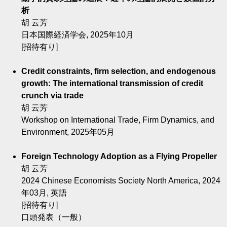
析
胡 云芳
日本国際経済学会, 2025年10月
[招待有り]
Credit constraints, firm selection, and endogenous
growth: The international transmission of credit
crunch via trade
胡 云芳
Workshop on International Trade, Firm Dynamics, and
Environment, 2025年05月
Foreign Technology Adoption as a Flying Propeller
胡 云芳
2024 Chinese Economists Society North America, 2024
年03月, 英語
[招待有り]
口頭発表（一般）