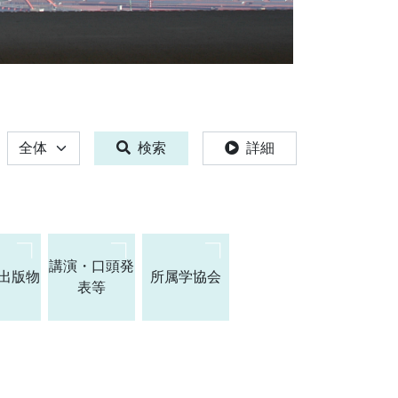
全体
検索
詳細
講演・口頭発
出版物
所属学協会
表等