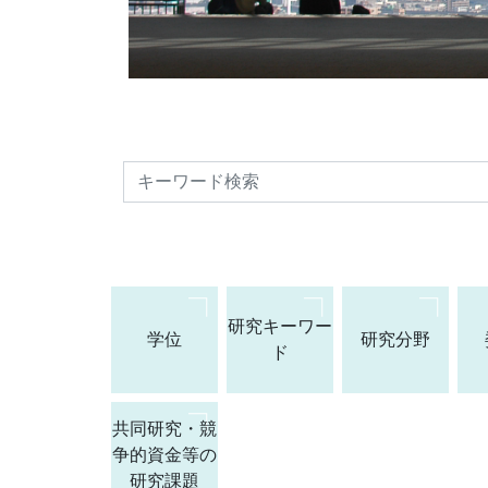
検索
研究キーワー
学位
研究分野
ド
共同研究・競
争的資金等の
研究課題