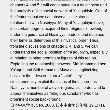
chapters 4 and 5, I will concentrate on a description and
the analysis of the social network of Ya'aqubiyin. One of
the features that we can observe is the strong
relationship with Nasiriyya. Many of Ya'aqubiyin have,
to a certain degree, acquired their religious knowledge
under the guidance of Nasiriyya leaders, and obtained
their fame as defenders of this mystical order. Thus,
from the discussions of chapter 3, 4, and 5, we can
understand the social position of Ya'aqubiyin, especially
in relation to other prominent figures of this region.
Exploiting the relationship between Sidi Mhammad ben
Ya'aqub and Sidi Ahmad ou Musa as a legitimizing
basis for their descent from a "saint", they
simultaneously exploit the status of their career as
Nasiriyyin, member of a over-regional sufi order, and to
appeal themselves as "religious scholars" who has
prominent social background.
日本中東学会, Sep. 2003, 日本中東学会年報, 19(1) (1),