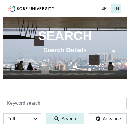
JP
EN
SEARCH
Search Details
検索
全体
Search
Advance