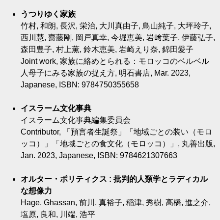
うつりゆく家族
竹村, 和朗, 長沢, 栄治, 大川真由子, 鳥山純子, 大坪玲子,
西川慧, 齋藤剛, 岡戸真幸, 今堀恵美, 岩﨑葉子, 伊藤弘子,
森田豊子, 村上薫, 鈴木恵美, 岩崎えり奈, 錦田愛子
Joint work, 家族に絡めとられる：モロッコのベルベル
人母子にみる家族の捉え方, 明石書店, Mar. 2023,
Japanese, ISBN: 9784750355658
イスラーム文化事典
イスラーム文化事典編集委員会
Contributor, 「預言者生誕祭」「地域ごとの装い（モロ
ッコ）」「地域ごとの食文化（モロッコ）」, 丸善出版,
Jan. 2023, Japanese, ISBN: 9784621307663
オルター・ポリティクス : 批判的人類学とラディカル
な想像力
Hage, Ghassan, 前川, 真裕子, 稲津, 秀樹, 高橋, 進之介,
塩原, 良和, 川端, 浩平