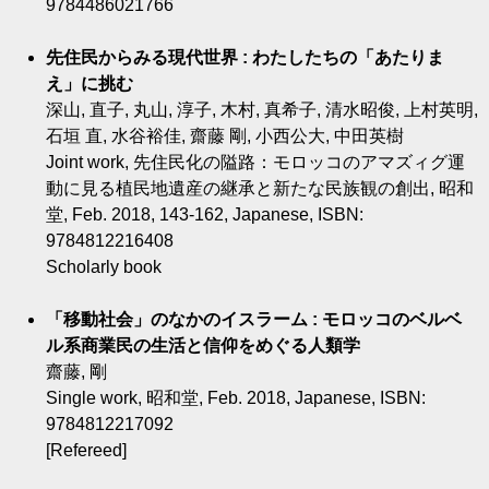
9784486021766
先住民からみる現代世界 : わたしたちの「あたりま
え」に挑む
深山, 直子, 丸山, 淳子, 木村, 真希子, 清水昭俊, 上村英明,
石垣 直, 水谷裕佳, 齋藤 剛, 小西公大, 中田英樹
Joint work, 先住民化の隘路：モロッコのアマズィグ運
動に見る植民地遺産の継承と新たな民族観の創出, 昭和
堂, Feb. 2018, 143-162, Japanese, ISBN:
9784812216408
Scholarly book
「移動社会」のなかのイスラーム : モロッコのベルベ
ル系商業民の生活と信仰をめぐる人類学
齋藤, 剛
Single work, 昭和堂, Feb. 2018, Japanese, ISBN:
9784812217092
[Refereed]