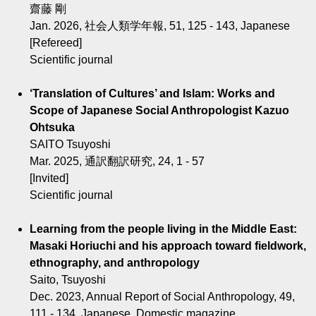
齋藤 剛
Jan. 2026, 社会人類学年報, 51, 125 - 143, Japanese
[Refereed]
Scientific journal
‘Translation of Cultures’ and Islam: Works and
Scope of Japanese Social Anthropologist Kazuo
Ohtsuka
SAITO Tsuyoshi
Mar. 2025, 通訳翻訳研究, 24, 1 - 57
[Invited]
Scientific journal
Learning from the people living in the Middle East:
Masaki Horiuchi and his approach toward fieldwork,
ethnography, and anthropology
Saito, Tsuyoshi
Dec. 2023, Annual Report of Social Anthropology, 49,
111 - 134, Japanese, Domestic magazine