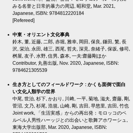
みる名誉と日常的暴力の周辺, 昭和堂, Mar. 2021,
Japanese, ISBN: 9784812220184
[Refereed]
中東・オリエント文化事典
鈴木, 董, 近藤, 二郎, 赤堀, 雅幸, 岡田, 保良, 鎌田, 繁, 長
沢, 栄治, 永田, 雄三, 西尾, 哲夫, 深見, 奈緒子, 保坂, 修司,
桝屋, 友子, 水野, 信男, 森本, 一夫:齋藤剛ほか
Contributor, 丸善出版, Nov. 2020, Japanese, ISBN:
9784621305539
生き方としてのフィールドワーク : かくも面倒で面白
い文化人類学の世界
中尾, 世治, 杉下, かおり, 川﨑, 一平, 菊地, 滋夫, 齋藤, 剛,
菅沼, 文乃, 杉尾, 浩規, 山崎, 剛, 吉田, 早悠里, 吉田, 竹也
Joint work, 「生活実感」からの再出発：モロッコのベ
ルベル人男性ハーッジとの出会いと歌舞アホワーシュ,
東海大学出版部, Mar. 2020, Japanese, ISBN: