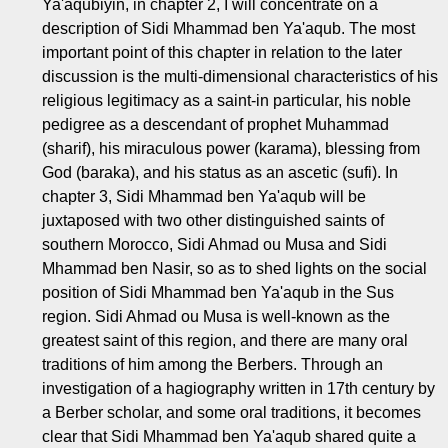
Ya'aqubiyin, in chapter 2, I will concentrate on a
description of Sidi Mhammad ben Ya'aqub. The most
important point of this chapter in relation to the later
discussion is the multi-dimensional characteristics of his
religious legitimacy as a saint-in particular, his noble
pedigree as a descendant of prophet Muhammad
(sharif), his miraculous power (karama), blessing from
God (baraka), and his status as an ascetic (sufi). In
chapter 3, Sidi Mhammad ben Ya'aqub will be
juxtaposed with two other distinguished saints of
southern Morocco, Sidi Ahmad ou Musa and Sidi
Mhammad ben Nasir, so as to shed lights on the social
position of Sidi Mhammad ben Ya'aqub in the Sus
region. Sidi Ahmad ou Musa is well-known as the
greatest saint of this region, and there are many oral
traditions of him among the Berbers. Through an
investigation of a hagiography written in 17th century by
a Berber scholar, and some oral traditions, it becomes
clear that Sidi Mhammad ben Ya'aqub shared quite a