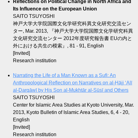
Reflections on Political Change in North Africa and
Its Influence on the European Union
SAITO TSUYOSHI
神戸大学大学院国際文化学研究科異文化研究交流セン
ター, Mar. 2013, 『神戸大学大学院国際文化学研究科異
文化研究交流センター 2012年度研究報告書 EUの内と
外における共生の模索』, 81 - 91, English
[Invited]
Research institution
Narrating the Life of a Man Known as a Sufi: An
Anthropological Reflection on Narratives on al-Ḥājj ‘Alī
al-Darqāwī by His Son al-Mukhtār al-Sūsī and Others
SAITO TSUYOSHI
Center for Islamic Area Studies at Kyoto University, Mar.
2013, Kyoto Bulletin of Islamic Area Studies, 6, 4 - 20,
English
[Invited]
Research institution