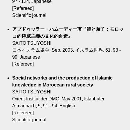
97 - 124, Japanese
[Refereed]
Scientific journal
アブドゥッラー・ハムーディー著『師と弟子：モロッ
コ的権威主義の文化的創造』
SAITO TSUYOSHI
日本イスラム協会, Sep. 2003, イスラム世界, 61, 93 -
99, Japanese
[Refereed]
Social networks and the production of Islamic
knowledge in Moroccan rural society
SAITO TSUYOSHI
Orient-Institut der DMG, May 2001, Istanbuler
Almannach, 5, 91 - 94, English
[Refereed]
Scientific journal