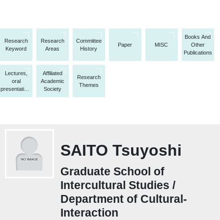
Books And
Research
Research
Committee
Paper
MISC
Other
Keyword
Areas
History
Publications
Lectures,
Affiliated
Research
oral
Academic
Themes
presentations,
Society
etc.
SAITO Tsuyoshi
Graduate School of
Intercultural Studies /
Department of Cultural-
Interaction