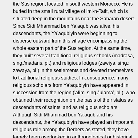
the Sus region, located in southwestern Morocco. He is
buried in the small rural village of Imi-n-Tatlt, which is
situated deep in the mountains near the Saharan desert.
Since Sidi Mhammad ben Ya'aqub was alive, his
descendants, the Ya'aqubiyin were beginning to
disperse outward from this village encompassing the
whole eastern part of the Sus region. At the same time,
they built several traditional religious schools (madrasa,
sing./madaris, pl.) and religious lodges (zawiya, sing.;
zawaya, pl.) in the settlements and devoted themselves
to traditional religious studies. In consequence, many
religious scholars from Ya'aqubiyin have appeared in
succession from the region ('alim, sing./'ulama', pl.), who
obtained their recognition on the basis of their status as
descendants of saints, and as religious scholars.
Although Sidi Mhammad ben Ya'aqub and his
descendants, the Ya'aqubiyin have played an important
religious role among the Berbers as stated, they have
largely been overlooked in anthropological or historical