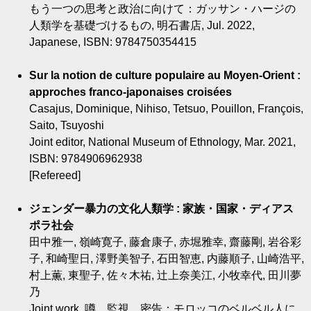
もう一つの思考と政治に向けて：ガッサン・ハージの
人類学を基礎づけるもの, 明石書店, Jul. 2022,
Japanese, ISBN: 9784750354415
Sur la notion de culture populaire au Moyen-Orient :
approches franco-japonaises croisées
Casajus, Dominique, Nihiso, Tetsuo, Pouillon, François,
Saito, Tsuyoshi
Joint editor, National Museum of Ethnology, Mar. 2021,
ISBN: 9784906962938
[Refereed]
ジェンダー暴力の文化人類学 : 家族・国家・ディアス
ポラ社会
田中雅一, 嶺崎寛子, 藤倉康子, 赤堀雅幸, 齋藤剛, 岩谷彩
子, 和崎聖日, 澤野美智子, 石田智恵, 内藤順子, 山崎浩平,
村上薫, 東聖子, 佐々木祐, 辻上奈美江, 小牧幸代, 田川夢
乃
Joint work, 噂、監視、密告：モロッコのベルベル人に