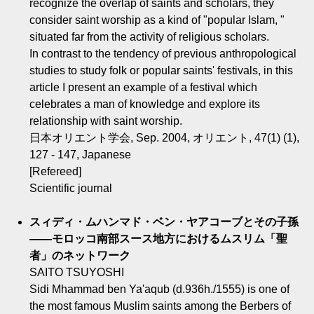
recognize the overlap of saints and scholars, they
consider saint worship as a kind of "popular Islam, "
situated far from the activity of religious scholars.
In contrast to the tendency of previous anthropological
studies to study folk or popular saints' festivals, in this
article I present an example of a festival which
celebrates a man of knowledge and explore its
relationship with saint worship.
日本オリエント学会, Sep. 2004, オリエント, 47(1) (1),
127 - 147, Japanese
[Refereed]
Scientific journal
スィディ・ムハンマド・ベン・ヤアコーブとその子孫
――モロッコ南部スース地方におけるムスリム「聖
者」のネットワーク
SAITO TSUYOSHI
Sidi Mhammad ben Ya'aqub (d.936h./1555) is one of
the most famous Muslim saints among the Berbers of