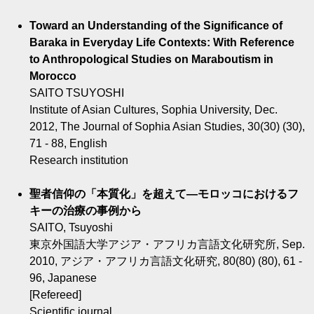
Toward an Understanding of the Significance of
Baraka in Everyday Life Contexts: With Reference
to Anthropological Studies on Maraboutism in
Morocco
SAITO TSUYOSHI
Institute of Asian Cultures, Sophia University, Dec.
2012, The Journal of Sophia Asian Studies, 30(30) (30),
71 - 88, English
Research institution
聖者信仰の「本質化」を超えて―モロッコにおけるフ
キーの治療の事例から
SAITO, Tsuyoshi
東京外国語大学アジア・アフリカ言語文化研究所, Sep.
2010, アジア・アフリカ言語文化研究, 80(80) (80), 61 -
96, Japanese
[Refereed]
Scientific journal