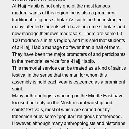
Al-Hajj Habib is not only one of the most famous
modern saints of this region, he is also a prominent
traditional religious scholar. As such, he had instructed
many talented students who have become scholars and
now manage their own
madrasa-s
. There are some 60-
100
madrasa-s
in this region, and it is said that students
of al-Hajj Habib manage no fewer than a half of them.
They have been the major promoters of and participants
in the memorial service for al-Hajj Habib.
This memorial service can be treated as a kind of saint's
festival in the sense that the man for whom this
assembly is held each year is esteemed as a prominent
saint.
Many anthropologists working on the Middle East have
focused not only on the Muslim saint worship and
saints' festivals, most of which are carried out by
tribesmen or by some "popular" religious brotherhood.
However, although many anthropologists and historians