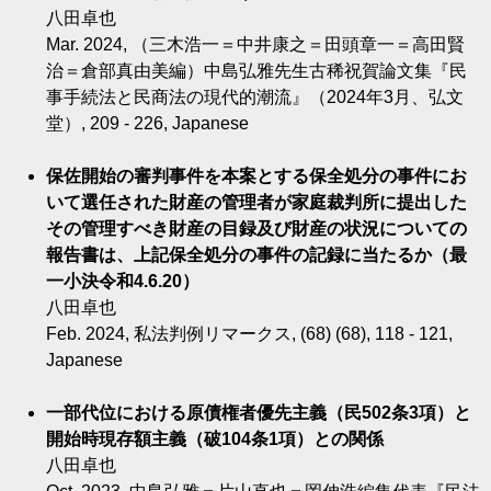
八田卓也
Mar. 2024, （三木浩一＝中井康之＝田頭章一＝高田賢
治＝倉部真由美編）中島弘雅先生古稀祝賀論文集『民
事手続法と民商法の現代的潮流』（2024年3月、弘文
堂）, 209 - 226, Japanese
保佐開始の審判事件を本案とする保全処分の事件にお
いて選任された財産の管理者が家庭裁判所に提出した
その管理すべき財産の目録及び財産の状況についての
報告書は、上記保全処分の事件の記録に当たるか（最
一小決令和4.6.20）
八田卓也
Feb. 2024, 私法判例リマークス, (68) (68), 118 - 121,
Japanese
一部代位における原債権者優先主義（民502条3項）と
開始時現存額主義（破104条1項）との関係
八田卓也