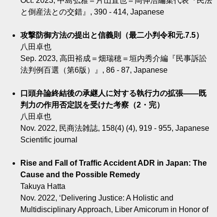
Oct. 2023, 中島弘雅＝片山直也＝岡伸浩編集代表『民法
と倒産法との交錯』, 390 - 414, Japanese
攻撃防御方法の提出と信義則（最二小判令和元.7.5）
八田卓也
Sep. 2023, 高田裕成＝畑瑞穂＝垣内秀介編『民事訴訟
法判例百選（第6版）』, 86 - 87, Japanese
口頭弁論終結後の承継人に対する執行力の拡張――既
判力の作用否定説を受けた考察（2・完）
八田卓也
Nov. 2022, 民商法雑誌, 158(4) (4), 919 - 955, Japanese
Scientific journal
Rise and Fall of Traffic Accident ADR in Japan: The
Cause and the Possible Remedy
Takuya Hatta
Nov. 2022, ‘Delivering Justice: A Holistic and
Multidisciplinary Approach, Liber Amicorum in Honor of