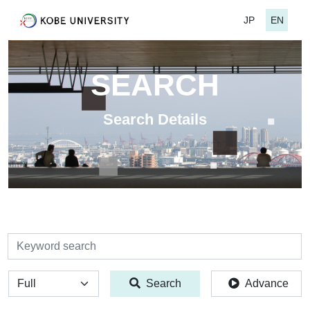
JP
EN
SEARCH
Search Details
検索
全体
Search
Advance