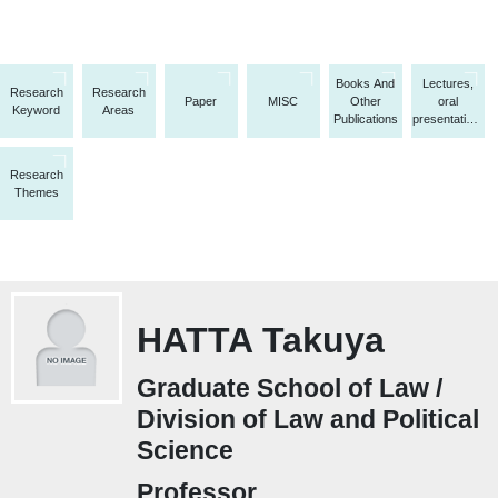
Books And
Lectures,
Research
Research
Paper
MISC
Other
oral
Keyword
Areas
Publications
presentations,
etc.
Research
Themes
HATTA Takuya
Graduate School of Law /
Division of Law and Political
Science
Professor