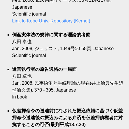
Feb. 2008, 私法判例リマークス, 36号114-117頁,
Japanese
Scientific journal
Link to Kobe Univ. Repository (Kernel)
倒産実体法の規律に関する理論的考察
八田 卓也
Jan. 2008, ジュリスト, 1349号50-58頁, Japanese
Scientific journal
遺言執行者の原告適格の一局面
八田 卓也
Jan. 2008, 民事紛争と手続理論の現在(井上治典先生追
悼論文集), 370 - 395, Japanese
In book
仮差押命令の送達前になされた振込依頼に基づく仮差
押命令送達後の振込みによる弁済を仮差押債権者に対
抗することの可否(最判平成18.7.20)