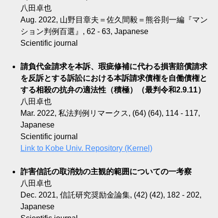
八田卓也
Aug. 2022, 山野目章夫＝佐久間毅＝熊谷則一編『マン
ション判例百選』, 62 - 63, Japanese
Scientific journal
請負代金請求を本訴、瑕疵修補に代わる損害賠償請求
を反訴とする訴訟における本訴請求債権を自働債権と
する相殺の抗弁の適法性（積極）（最判令和2.9.11）
八田卓也
Mar. 2022, 私法判例リマークス, (64) (64), 114 - 117,
Japanese
Scientific journal
Link to Kobe Univ. Repository (Kernel)
詐害信託の取消効の主観的範囲についての一考察
八田卓也
Dec. 2021, 信託研究奨励金論集, (42) (42), 182 - 202,
Japanese