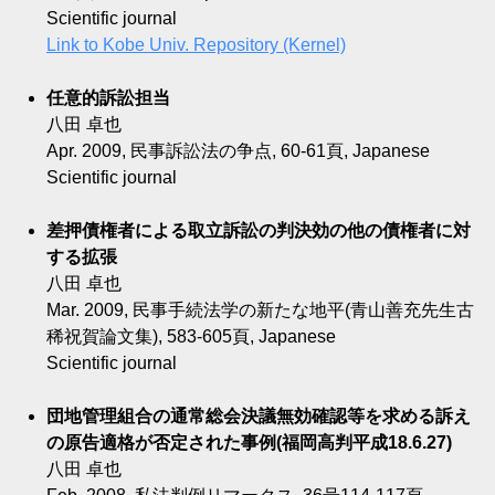
Scientific journal
Link to Kobe Univ. Repository (Kernel)
任意的訴訟担当
八田 卓也
Apr. 2009, 民事訴訟法の争点, 60-61頁, Japanese
Scientific journal
差押債権者による取立訴訟の判決効の他の債権者に対
する拡張
八田 卓也
Mar. 2009, 民事手続法学の新たな地平(青山善充先生古
稀祝賀論文集), 583-605頁, Japanese
Scientific journal
団地管理組合の通常総会決議無効確認等を求める訴え
の原告適格が否定された事例(福岡高判平成18.6.27)
八田 卓也