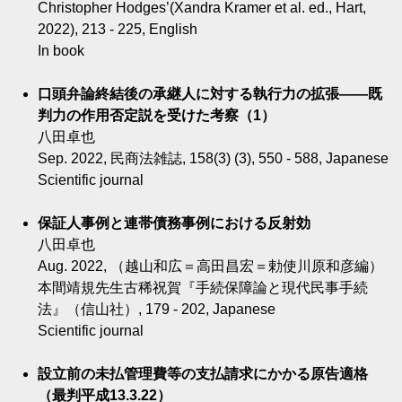
Christopher Hodges’(Xandra Kramer et al. ed., Hart,
2022), 213 - 225, English
In book
口頭弁論終結後の承継人に対する執行力の拡張――既
判力の作用否定説を受けた考察（1）
八田卓也
Sep. 2022, 民商法雑誌, 158(3) (3), 550 - 588, Japanese
Scientific journal
保証人事例と連帯債務事例における反射効
八田卓也
Aug. 2022, （越山和広＝高田昌宏＝勅使川原和彦編）
本間靖規先生古稀祝賀『手続保障論と現代民事手続
法』（信山社）, 179 - 202, Japanese
Scientific journal
設立前の未払管理費等の支払請求にかかる原告適格
（最判平成13.3.22）