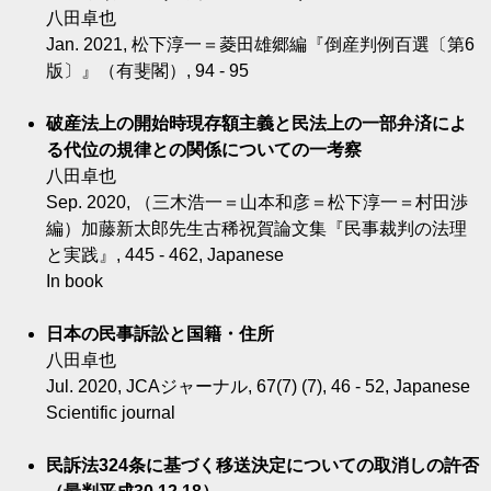
八田卓也
Jan. 2021, 松下淳一＝菱田雄郷編『倒産判例百選〔第6
版〕』（有斐閣）, 94 - 95
破産法上の開始時現存額主義と民法上の一部弁済によ
る代位の規律との関係についての一考察
八田卓也
Sep. 2020, （三木浩一＝山本和彦＝松下淳一＝村田渉
編）加藤新太郎先生古稀祝賀論文集『民事裁判の法理
と実践』, 445 - 462, Japanese
In book
日本の民事訴訟と国籍・住所
八田卓也
Jul. 2020, JCAジャーナル, 67(7) (7), 46 - 52, Japanese
Scientific journal
民訴法324条に基づく移送決定についての取消しの許否