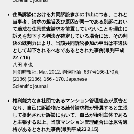
Scientific journal
住民訴訟における共同訴訟参加の申出につき、これと
当事者、請求の趣旨及び原因が同一である別訴におい
て適法な住民監査請求を前置していないことを理由に
訴えを却下する判決が確定している場合には、その判
決の既判力により、当該共同訴訟参加の申出は不適法
として却下されるべきであるとされた事例(最判平成
22.7.16)
八田 卓也
判例時報社, Mar. 2012, 判例評論, 637号166-170頁
(2136) (2136), 166 - 170, Japanese
Scientific journal
権利能力なき社団であるマンション管理組合が原告と
なり、自己に訴訟物たる給付請求権が帰属すると主張
して提起された訴訟において、自己が権利主体である
と主張する以上、当該マンション管理組合には原告適
格があるとされた事例(最判平成23.2.15)