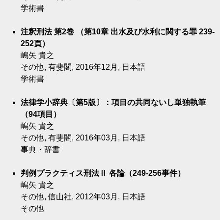
学術書
注釈刑法 第2巻 （第10章 出水及び水利に関する罪 239-
252頁）
嶋矢 貴之
その他, 有斐閣, 2016年12月, 日本語
学術書
法律学小辞典〔第5版〕：項目の共同ないし単独執筆
（94項目）
嶋矢 貴之
その他, 有斐閣, 2016年03月, 日本語
事典・辞書
判例プラクティス刑法Ⅱ 各論（249-256事件）
嶋矢 貴之
その他, 信山社, 2012年03月, 日本語
その他