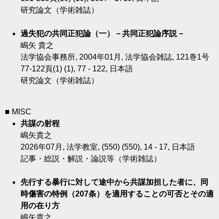
研究論文（学術雑誌）
過失犯の共同正犯論（一）－共同正犯論序説－
嶋矢 貴之
法学協会事務所, 2004年01月, 法学協会雑誌, 121巻1号
77-122頁(1) (1), 77 - 122, 日本語
研究論文（学術雑誌）
■ MISC
共謀の射程
嶋矢貴之
2026年07月, 法学教室, (550) (550), 14 - 17, 日本語
記事・総説・解説・論説等（学術雑誌）
先行する暴行に対して途中から共謀加担した者に、同
時傷害の特例（207条）を適用することの可否とその適
用の在り方
嶋矢貴之