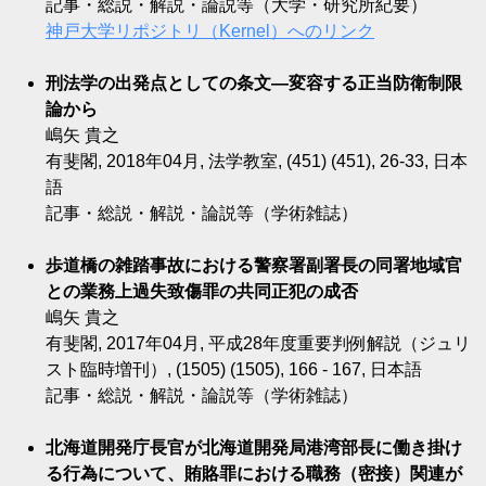
記事・総説・解説・論説等（大学・研究所紀要）
神戸大学リポジトリ（Kernel）へのリンク
刑法学の出発点としての条文―変容する正当防衛制限
論から
嶋矢 貴之
有斐閣, 2018年04月, 法学教室, (451) (451), 26-33, 日本
語
記事・総説・解説・論説等（学術雑誌）
歩道橋の雑踏事故における警察署副署長の同署地域官
との業務上過失致傷罪の共同正犯の成否
嶋矢 貴之
有斐閣, 2017年04月, 平成28年度重要判例解説（ジュリ
スト臨時増刊）, (1505) (1505), 166 - 167, 日本語
記事・総説・解説・論説等（学術雑誌）
北海道開発庁長官が北海道開発局港湾部長に働き掛け
る行為について、賄賂罪における職務（密接）関連が