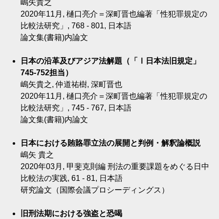
嶋矢貴之
2020年11月, 樋口亮介＝深町晋也編著「性犯罪規定の
比較法研究」, 768 - 801, 日本語
論文集(書籍)内論文
日本の沿革及びアジア法解題（「Ⅰ日本法旧規定」
745‐752担当）
嶋矢貴之, 仲道祐樹, 深町晋也
2020年11月, 樋口亮介＝深町晋也編著「性犯罪規定の
比較法研究」, 745 - 767, 日本語
論文集(書籍)内論文
日本における賄賂罪立法の展開と判例・解釈論概説
嶋矢 貴之
2020年03月, 甲斐克則編 刑法の重要課題をめぐる日中
比較法の実践, 61 - 81, 日本語
研究論文（国際会議プロシーディングス）
旧刑法期における強盗と恐喝