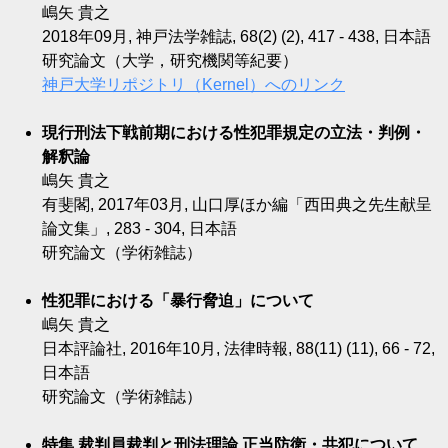
嶋矢 貴之
2018年09月, 神戸法学雑誌, 68(2) (2), 417 - 438, 日本語
研究論文（大学，研究機関等紀要）
神戸大学リポジトリ（Kernel）へのリンク
現行刑法下戦前期における性犯罪規定の立法・判例・
解釈論
嶋矢 貴之
有斐閣, 2017年03月, 山口厚ほか編「西田典之先生献呈
論文集」, 283 - 304, 日本語
研究論文（学術雑誌）
性犯罪における「暴行脅迫」について
嶋矢 貴之
日本評論社, 2016年10月, 法律時報, 88(11) (11), 66 - 72,
日本語
研究論文（学術雑誌）
特集 裁判員裁判と刑法理論 正当防衛・共犯について