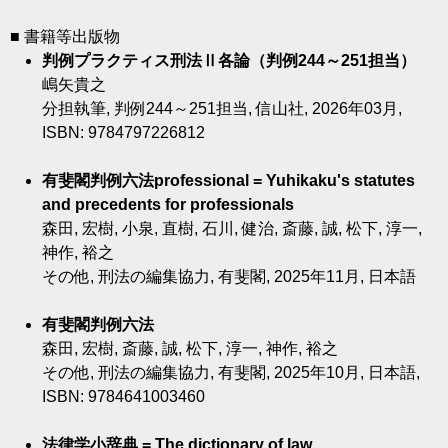
■ 書籍等出版物
判例プラクティス刑法Ⅱ各論（判例244～251担当）
嶋矢貴之
分担執筆, 判例244～251担当, 信山社, 2026年03月,
ISBN: 9784797226812
有斐閣判例六法professional = Yuhikaku's statutes
and precedents for professionals
森田, 宏樹, 小泉, 直樹, 石川, 健治, 斎藤, 誠, 松下, 淳一,
神作, 裕之
その他, 刑法の編集協力, 有斐閣, 2025年11月, 日本語
有斐閣判例六法
森田, 宏樹, 斎藤, 誠, 松下, 淳一, 神作, 裕之
その他, 刑法の編集協力, 有斐閣, 2025年10月, 日本語,
ISBN: 9784641003460
法律学小辞典 = The dictionary of law