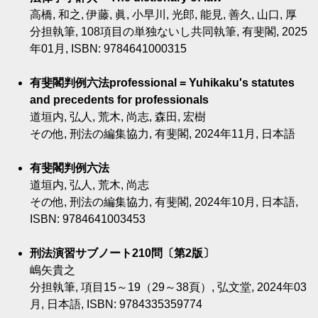
高橋, 和之, 伊藤, 眞, 小早川, 光郎, 能見, 善久, 山口, 厚
分担執筆, 108項目の単独ないし共同執筆, 有斐閣, 2025
年01月, ISBN: 9784641000315
有斐閣判例六法professional = Yuhikaku's statutes
and precedents for professionals
道垣内, 弘人, 荒木, 尚志, 森田, 宏樹
その他, 刑法の編集協力, 有斐閣, 2024年11月, 日本語
有斐閣判例六法
道垣内, 弘人, 荒木, 尚志
その他, 刑法の編集協力, 有斐閣, 2024年10月, 日本語,
ISBN: 9784641003453
刑法演習サブノート210問〔第2版〕
嶋矢貴之
分担執筆, 項目15～19（29～38頁）, 弘文堂, 2024年03
月, 日本語, ISBN: 9784335359774