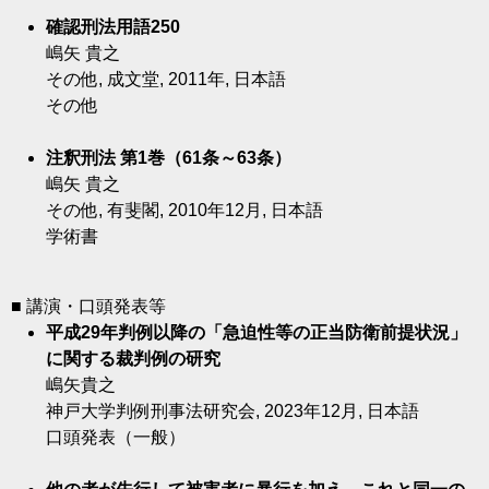
確認刑法用語250
嶋矢 貴之
その他, 成文堂, 2011年, 日本語
その他
注釈刑法 第1巻（61条～63条）
嶋矢 貴之
その他, 有斐閣, 2010年12月, 日本語
学術書
■ 講演・口頭発表等
平成29年判例以降の「急迫性等の正当防衛前提状況」
に関する裁判例の研究
嶋矢貴之
神戸大学判例刑事法研究会, 2023年12月, 日本語
口頭発表（一般）