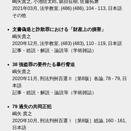
嶋矢貴之, 小池信太郎, 鎮目征樹, 佐藤拓磨
2021年03月, 法学教室, (486) (486), 104 - 113, 日本語
その他
文書偽造と詐欺罪における「財産上の損害」
嶋矢貴之
2020年12月, 法学教室, (483) (483), 110 - 119, 日本語
記事・総説・解説・論説等（学術雑誌）
38 強盗罪の要件たる暴行脅迫
嶋矢貴之
2020年11月, 刑法判例百選Ⅱ［第8版］各論, 78 - 79, 日
本語
記事・総説・解説・論説等（学術雑誌）
79 過失の共同正犯
嶋矢 貴之
2020年10月, 刑法判例百選Ⅰ［第8版］総論, 160 - 161,
日本語