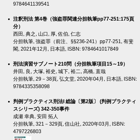
9784641139541
注釈刑法 第4巻（強盗罪関連分担執筆pp77‐251:175頁
分）
西田, 典之, 山口, 厚, 佐伯, 仁志
分担執筆, 強盗罪（前注、§§236‐241）pp77‐251, 有斐
閣, 2021年12月, 日本語, ISBN: 9784641017849
刑法演習サブノート210問（分担執筆項目15～19）
井田, 良, 大塚, 裕史, 城下, 裕二, 高橋, 直哉
分担執筆, 29－38頁, 弘文堂, 2020年04月, 日本語, ISBN:
9784335358098
判例プラクティス刑法I 総論〔第2版〕 (判例プラクティ
スシリーズ) 342-350事件
成瀬 幸典, 安田 拓人
分担執筆, 321－329頁, 信山社, 2020年03月, ISBN:
4797226803