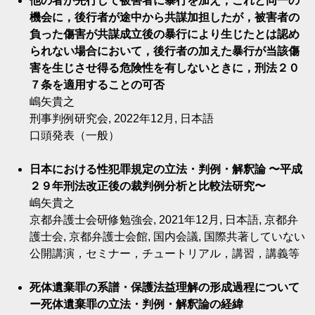
他の者が先行して被害者に暴行を加え，これと同一の
機会に，後行者が途中から共謀加担したが，被害者の
負った傷害が共謀成立後の暴行により生じたとは認め
られない場合において，後行者の加えた暴行が当該傷
害を生じさせ得る危険性を有しないときに，刑法２０
７条を適用することの可否
嶋矢貴之
刑事判例研究会, 2022年12月, 日本語
口頭発表（一般）
日本における性犯罪規定の立法・判例・解釈論 〜平成
２９年刑法改正後の裁判例分析と比較法研究〜
嶋矢貴之
京都弁護士会研修勉強会, 2021年12月, 日本語, 京都弁
護士会, 京都弁護士会館, 国内会議, 国際共著していない
公開講演，セミナー，チュートリアル，講習，講義等
死体遺棄罪の系譜・保護法益理解の形成過程について
ー死体遺棄罪の立法・判例・解釈論の経緯