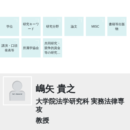
研究キーワ
書籍等出版
学位
研究分野
論文
MISC
ード
物
共同研究・
講演・口頭
所属学協会
競争的資金
発表等
等の研究課
題
嶋矢 貴之
大学院法学研究科 実務法律専
攻
教授