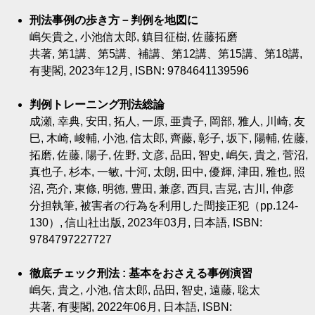
刑法事例の歩き方－判例を地図に
嶋矢貴之, 小池信太郎, 鎮目征樹, 佐藤拓磨
共著, 第1講、第5講、補講、第12講、第15講、第18講,
有斐閣, 2023年12月, ISBN: 9784641139596
判例トレーニング刑法総論
成瀬, 幸典, 安田, 拓人, 一原, 亜貴子, 岡部, 雅人, 川崎, 友
巳, 木崎, 峻輔, 小池, 信太郎, 齊藤, 彰子, 坂下, 陽輔, 佐藤,
拓磨, 佐藤, 陽子, 佐野, 文彦, 品田, 智史, 嶋矢, 貴之, 菅沼,
真也子, 杉本, 一敏, 十河, 太朗, 田中, 優輝, 津田, 雅也, 照
沼, 亮介, 東條, 明徳, 豊田, 兼彦, 西貝, 吉晃, 古川, 伸彦
分担執筆, 被害者の行為を利用した間接正犯（pp.124-
130）, 信山社出版, 2023年03月, 日本語, ISBN:
9784797227727
徹底チェック刑法 : 基本をおさえる事例演習
嶋矢, 貴之, 小池, 信太郎, 品田, 智史, 遠藤, 聡太
共著, 有斐閣, 2022年06月, 日本語, ISBN: