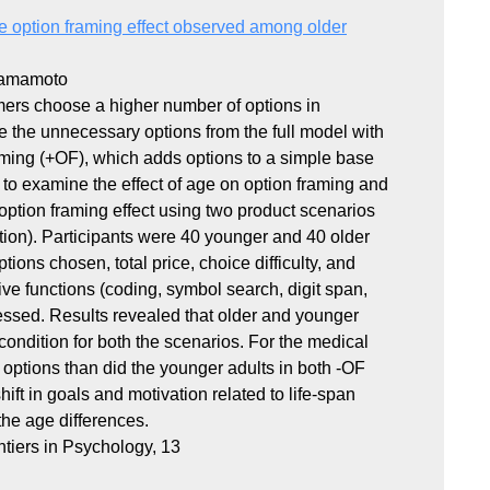
the option framing effect observed among older
Yamamoto
mers choose a higher number of options in
te the unnecessary options from the full model with
raming (+OF), which adds options to a simple base
 to examine the effect of age on option framing and
 option framing effect using two product scenarios
ion). Participants were 40 younger and 40 older
ons chosen, total price, choice difficulty, and
tive functions (coding, symbol search, digit span,
essed. Results revealed that older and younger
condition for both the scenarios. For the medical
options than did the younger adults in both -OF
ft in goals and motivation related to life-span
he age differences.
iers in Psychology, 13