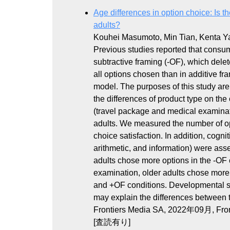
Age differences in option choice: Is 
adults?
Kouhei Masumoto, Min Tian, Kenta 
Previous studies reported that consu
subtractive framing (-OF), which dele
all options chosen than in additive f
model. The purposes of this study are
the differences of product type on the
(travel package and medical examinat
adults. We measured the number of opti
choice satisfaction. In addition, cogni
arithmetic, and information) were ass
adults chose more options in the -OF 
examination, older adults chose more 
and +OF conditions. Developmental shi
may explain the differences between t
Frontiers Media SA, 2022年09月, Front
[査読有り]