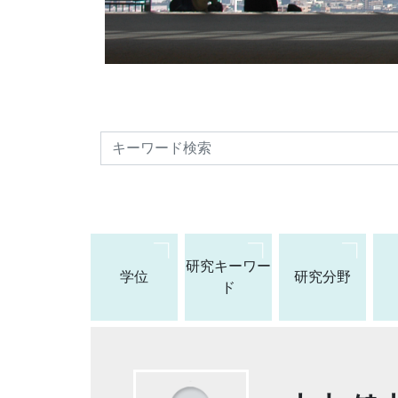
検索
研究キーワー
学位
研究分野
ド