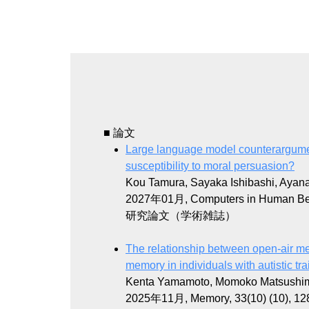
■ 論文
Large language model counterargument
susceptibility to moral persuasion?
Kou Tamura, Sayaka Ishibashi, Aya
2027年01月, Computers in Human Be
研究論文（学術雑誌）
The relationship between open-air me
memory in individuals with autistic tra
Kenta Yamamoto, Momoko Matsushi
2025年11月, Memory, 33(10) (10), 12