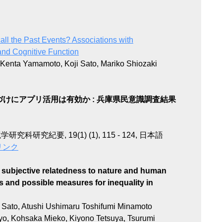
ll the Past Events? Associations with
nd Cognitive Function
Kenta Yamamoto, Koji Sato, Mariko Shiozaki
けにアプリ活用は有効か : 兵庫県民意識調査結果
研究紀要, 19(1) (1), 115 - 124, 日本語
リンク
 subjective relatedness to nature and human
ts and possible measures for inequality in
 Sato, Atushi Ushimaru Toshifumi Minamoto
yo, Kohsaka Mieko, Kiyono Tetsuya, Tsurumi