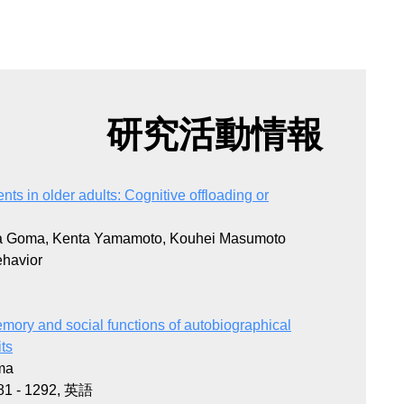
研究活動情報
s in older adults: Cognitive offloading or
na Goma, Kenta Yamamoto, Kouhei Masumoto
havior
mory and social functions of autobiographical
its
ma
81 - 1292, 英語