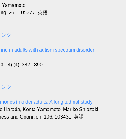
ta Yamamoto
ing, 261,105377, 英語
リンク
ring in adults with autism spectrum disorder
1(4) (4), 382 - 390
リンク
ories in older adults: A longitudinal study
ro Harada, Kenta Yamamoto, Mariko Shiozaki
ess and Cognition, 106, 103431, 英語