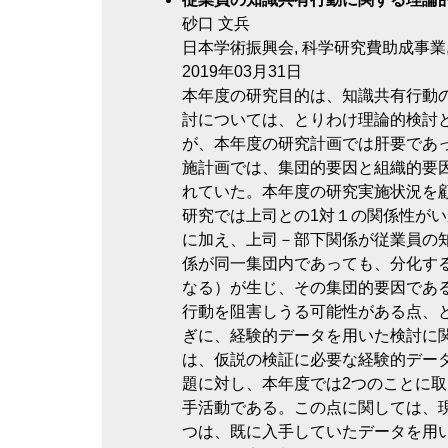
砂口 文兵
日本学術振興会, 科学研究費助成事業, 特
2019年03月31日
本年度の研究目的は、知識共有行動
討については、とりわけ理論的検討
が、本年度の研究計画では肝要であ
施計画では、集団的要因と組織的要
れていた。本年度の研究実施状況を
研究では上司との1対１の関係性が
に加え、上司－部下関係が従業員の
係が同一集団内であっても、分化するこ
なる）が生じ、その集団的要因であ
行動を阻害しうる可能性がある点、と
ぎに、経験的データを用いた検討に
は、仮説の検証に必要な経験的デー
題に対し、本年度では2つのことに取
手活動である。この点に関しては、
つは、既に入手していたデータを用