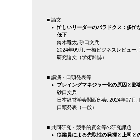
■ 論文
忙しいリーダーのパラドクス：多忙
低下
鈴木竜太, 砂口文兵
2024年09月, 一橋ビジネスレビュー, 72(2)
研究論文（学術雑誌）
■ 講演・口頭発表等
プレイングマネジャー化の原因と影響
砂口文兵
日本経営学会関⻄部会, 2024年07月,
口頭発表（一般）
■ 共同研究・競争的資金等の研究課題
従業員による先取性の発揮と上司と