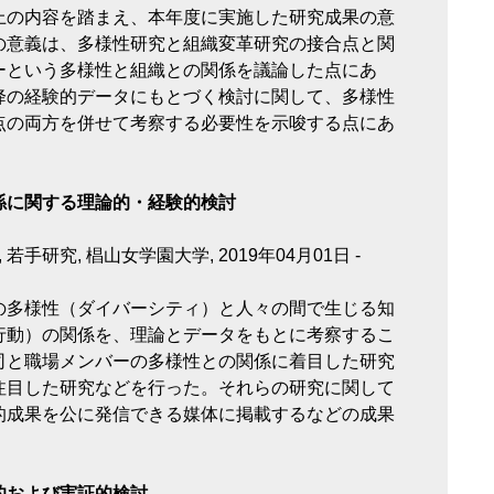
 以上の内容を踏まえ、本年度に実施した研究成果の意
の意義は、多様性研究と組織変革研究の接合点と関
ーという多様性と組織との関係を議論した点にあ
降の経験的データにもとづく検討に関して、多様性
点の両方を併せて考察する必要性を示唆する点にあ
係に関する理論的・経験的検討
手研究, 椙山女学園大学, 2019年04月01日 -
の多様性（ダイバーシティ）と人々の間で生じる知
行動）の関係を、理論とデータをもとに考察するこ
司と職場メンバーの多様性との関係に着目した研究
注目した研究などを行った。それらの研究に関して
的成果を公に発信できる媒体に掲載するなどの成果
的および実証的検討