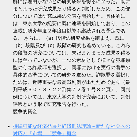
解には理由がないとの研究成果を得るに至った。既に
まとまった研究成果たり得ると判断したため、この部
分については研究成果の公表を開始した。具体的に
は、東京大学の紀要に既に連載を開始しており、この
連載は研究年度２年度目以降も継続される予定であ
る。 さらに、（a）段階の研究成果を踏まえ、既に
（b）段階及び（c）段階の研究も進めている。これら
の段階の研究については、未だまとまった成果を得る
には至っていないが、一つの素材として様々な犯罪類
型のうち詐欺罪を選択し、同罪における実行の着手の
具体的基準についての研究を進めた。詐欺罪を選択し
たのは、近時重要な最高裁判例が出たためであり（最
判平成３０・３・２２刑集７２巻１号８２頁）、同判
例については、東京大学の判例研究会において、判例
評釈という形で研究報告を行った。
競争的資金
持続可能な経済発展と経済刑法理論－新たな社会への
対応と「市場」「競争」概念