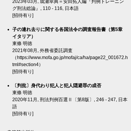
2023年03月, 成瀬幸典＝安田拓人編『判例トレーニン
グ刑法総論』, 110 - 116, 日本語
[招待有り]
子の連れ去りに関する各国法令の調査報告書（第5章
イタリア）
東條 明徳
2021年08月, 外務省委託調査
（https://www.mofa.go.jp/mofaj/ca/ha/page22_001672.h
tml#section4）
[招待有り]
〔判批〕身代わり犯人と犯人隠避罪の成否
東條 明徳
2020年11月, 刑法判例百選Ⅱ〔第8版〕, 246 - 247, 日本
語
[招待有り]