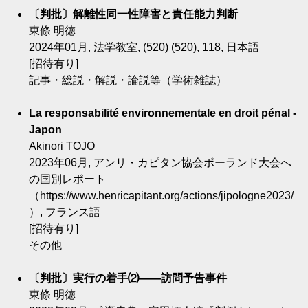
〔判批〕解離性同一性障害と責任能力判断
東條 明徳
2024年01月, 法学教室, (520) (520), 118, 日本語
[招待有り]
記事・総説・解説・論説等（学術雑誌）
La responsabilité environnementale en droit pénal -
Japon
Akinori TOJO
2023年06月, アンリ・カピタン協会ポーランド大会へ
の国別レポート
（https://www.henricapitant.org/actions/jipologne2023/
）, フランス語
[招待有り]
その他
〔判批〕実行の着手⑵――訪問予告事件
東條 明徳