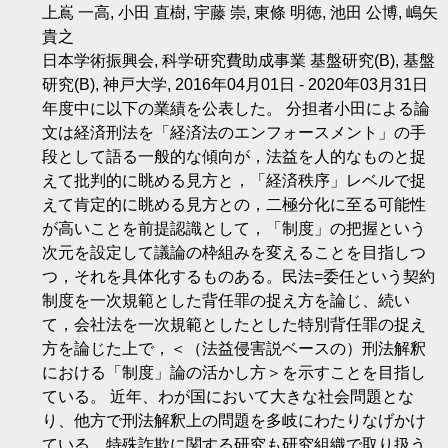
上嶌 一高, 小田 直樹, 宇藤 崇, 東條 明徳, 池田 公博, 嶋矢
貴之
日本学術振興会, 科学研究費助成事業 基盤研究(B), 基盤
研究(B), 神戸大学, 2016年04月01日 - 2020年03月31日
年度中に以下の業績を公表した。 分担者小田による論
文は経済刑法を「経済法のエンフォースメント」の手
段として語る一般的な傾向が，法益を人的なものと捉
えて批判的に眺める見方と，「経済秩序」レベルで捉
えて肯定的に眺める見方との，二極分化に至る可能性
が高いことを前提認識として，「制度」の把握という
次元を設定して議論の枠組みを変えることを目指しつ
つ，それを具体化するものある。民法=委任という契約
制度を一次規範とした背任罪の捉え方を論じ、続い
て，会社法を一次規範としたとした特別背任罪の捉え
方を論じた上で，＜（法益侵害説ベースの）刑法解釈
における「制度」論の活かし方＞を示すことを目指し
ている。 近年、わが国において大きな社会問題とな
り、他方で刑法解釈上の問題を多岐にわたりなげかけ
ている、特殊詐欺に関する研究も研究組織で取り扱う