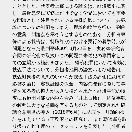
こととした。代表者上嶌による論文は、経済取引に関
し、最近急速に実務上だけでなく学界においても重要
な問題として注目されている特殊詐欺について、共犯
論についての判例をふまえ、理論的検討を行い、判例
の意義・問題点を示そうとするものである。分担者東
條による報告は、特殊詐欺における実行の着手時点が
問題となった最判平成30年3月22日を、実務家研究者
合同の研究会で取扱いこの問題に未遂犯の専門家とし
ての立場から検討を加えた。 経済犯罪において有効な
捜査手法について、分担者池田の論文および報告は、
捜査対象者の意思のいかんが捜査手法の評価に及ぼす
影響を論じ、客観証拠の保全、内容の理解に際して事
情を知る者の協力が大きな役割を果たす経済事犯の捜
査にも適用可能な内容を含み（井上古稀）、経済事犯
の解明に大きな意義を有するものとして制定された協
議合意制度の導入（2018年6月）に先立ち、理論的検
討を加えている（実務家との研究）。 また恐喝罪を取
り扱った昨年度のワークショップを公表した（分担者