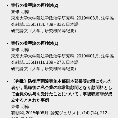
実行の着手論の再検討(2)
東條 明徳
東京大学大学院法学政治学研究科, 2019年03月, 法学協
会雑誌, 136(3) (3), 739 - 832, 日本語
研究論文（大学，研究機関等紀要）
実行の着手論の再検討(1)
東條 明徳
東京大学大学院法学政治学研究科, 2019年01月, 法学協
会雑誌, 136(1) (1), 189 - 273, 日本語
研究論文（大学，研究機関等紀要）
〔判批〕防衛庁調達実施本部副本部長等の職にあった
者が，退職後に私企業の非常勤顧問となり顧問料とし
て金員の供与を受けたことについて，事後収賄罪が成
立するとされた事例
東條 明徳
有斐閣, 2015年08月, 論究ジュリスト, (14) (14), 212 -