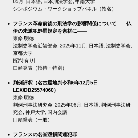
05月, 日本語, 日本刑法学会, 甲南大学
シンポジウム・ワークショップパネル（指名）
フランス革命前後の刑法学の影響関係について――仏
伊の未遂犯処罰規定を素材に――
東條 明徳
法制史学会近畿部会, 2025年11月, 日本語, 法制史学会,
京都大学
[招待有り]
口頭発表（招待・特別）
判例評釈（名古屋地判令和6年12月5日
LEX/DB25574060）
東條 明徳
判例刑事法研究会, 2025年06月, 日本語, 判例刑事法研
究会, 神戸大学, 国内会議
口頭発表（一般）
フランスの名誉毀損関連犯罪