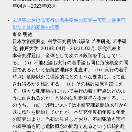
年04月 - 2023年03月
未遂犯における実行の着手要件の研究―実務上使用可
能な具体的基準の提案
東條 明徳
日本学術振興会, 科学研究費助成事業 若手研究, 若手研
究, 神戸大学, 2018年04月 - 2023年03月, 研究代表者
本研究課題は、全体として次の３段階を予定してい
る。（a）不能犯論も実行の着手論も同じ危険概念の問
題であるという伝統的理解を見直す。（b）実行の着手
時点は危険以外に理論的にどのような要素によって画
され得るかを検討する。（c）その検討結果を踏まえ
て、様々な犯罪類型において実行の着手時点はどのよ
うに画されるのか、具体的な判断基準を提示する。 こ
のうち、（a）段階については本研究課題開始以前から
既に検討を開始していたが、本研究年度初年度１年間
の研究により、当初の見通しどおり、不能犯論も実行
の着手論も同じ危険概念の問題であるという伝統的理