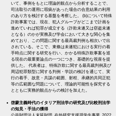
いて、事例をもとに理論的観点から分析することで、
司法取引の運用に瑕疵があった場合の合意結果の利用
のあり方を検討する基盤を考察した。 (b)について特殊
詐欺事案では、現在、犯人グループがどこまで計画を
進めていれば犯罪が成立する（詐欺未遂又は窃盗未遂
となる）のかが実務及び学会において大きな関心を集
めており、この問題に関する最高裁判例も相次いで出
されている。そこで、東條は未遂犯における実行の着
手時点に関する研究を行い、かかる特殊詐欺事案を巡
る現在の最重要論点の一つにつき、基礎的な視座を提
供した。 代表者は、特殊詐欺に関する最高裁判例及び
周辺犯罪類型に関する判例・学説の検討を通じて、実
行の着手、故意・共謀の範囲、射程、承継的共同正犯
等の広範囲な問題について、理論的可能性を探究する
とともに実務的観点からの検討を加えた。
啓蒙主義時代のイタリア刑法学の研究及び比較刑法学
の知見・手法の獲得
公益財団法人末延財団, 在外研究支援奨学生事業, 2022