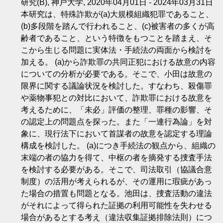
研究(B), 神戸大学, 2020年04月01日 - 2024年03月31日
本研究は、特殊詐欺が(a)大規模組織犯罪であること、
(b)多段階を踏んで行われること、(c)被害者の多くが高
齢者であること、という特徴をもつことを踏まえ、そ
こから生じる問題に実体法・手続法の両面から検討を
加える。 (a)から詐欺罪の共同正犯における故意の内容
についての分析が必要である。そこで、小田は故意の
限界に関する議論状況を検討した。すなわち、殺傷罪
や薬物事犯との対比において、詐欺罪における故意を
考えるために、「未必」評価の整理、罪種の影響、そ
の認定上の問題点を探った。また「一連行為論」を対
象に、現行法下において首謀者の故意を認定する理論
構成を検討した。 (a)につき手続法の観点から、組織の
末端の者の協力を得て、中枢の者を摘発する捜査手法
を検討する必要がある。そこで、司法取引（協議合意
制度）の活用が考えられるが、その運用に瑕疵があっ
た場合の措置も問題となる。池田は、捜査活動の違法
がそれによって得られた証拠の利用可能性を失わせる
場合があるとする考え（違法収集証拠排除法則）につ