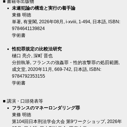
■ 書籍等出版物
未遂犯論の構造と実行の着手論
東條 明徳
単著, 有斐閣, 2026年08月, i-xviii, 1-494, 日本語, ISBN:
9784641139824
学術書
性犯罪規定の比較法研究
樋口 亮介, 深町 晋也
分担執筆, フランスの強姦罪・性的攻撃罪の処罰範囲,
成文堂, 2020年11月, 669-742, 日本語, ISBN:
9784792353155
学術書
■ 講演・口頭発表等
フランスのマネーロンダリング罪
東條 明徳
第104回日本刑法学会大会 第9ワークショップ, 2026年