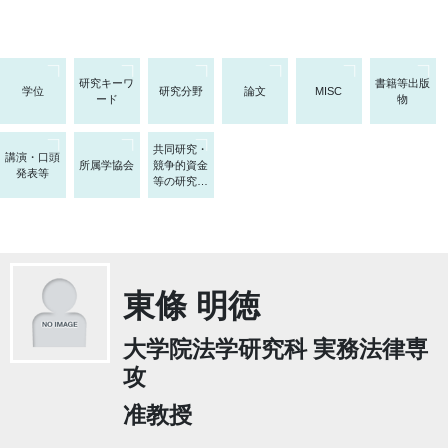
研究キーワ
書籍等出版
学位
研究分野
論文
MISC
ード
物
共同研究・
講演・口頭
所属学協会
競争的資金
発表等
等の研究課
題
東條 明徳
大学院法学研究科 実務法律専
攻
准教授