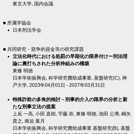
東京大学, 国内会議
■ 所属学協会
日本刑法学会
■ 共同研究・競争的資金等の研究課題
立法化時代における処罰の早期化の限界付けー刑法理
論に裏打ちされた分析枠組みの構築
東條 明徳
日本学術振興会, 科学研究費助成事業, 基盤研究(C), 神
戸大学, 2023年04月01日 - 2027年03月31日
特殊詐欺の多角的検討－刑事的介入の限界の分析と新
たな刑事立法の提案
上嶌 一高, 小田 直樹, 宇藤 崇, 東條 明徳, 池田 公博, 嶋矢
貴之, 南迫 葉月
日本学術振興会, 科学研究費助成事業 基盤研究(B), 基盤