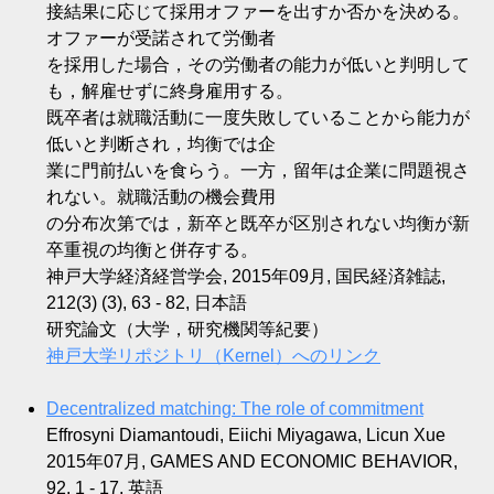
接結果に応じて採用オファーを出すか否かを決める。
オファーが受諾されて労働者
を採用した場合，その労働者の能力が低いと判明して
も，解雇せずに終身雇用する。
既卒者は就職活動に一度失敗していることから能力が
低いと判断され，均衡では企
業に門前払いを食らう。一方，留年は企業に問題視さ
れない。就職活動の機会費用
の分布次第では，新卒と既卒が区別されない均衡が新
卒重視の均衡と併存する。
神戸大学経済経営学会, 2015年09月, 国民経済雑誌,
212(3) (3), 63 - 82, 日本語
研究論文（大学，研究機関等紀要）
神戸大学リポジトリ（Kernel）へのリンク
Decentralized matching: The role of commitment
Effrosyni Diamantoudi, Eiichi Miyagawa, Licun Xue
2015年07月, GAMES AND ECONOMIC BEHAVIOR,
92, 1 - 17, 英語