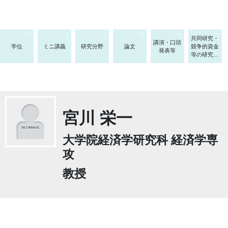
共同研究・
講演・口頭
学位
ミニ講義
研究分野
論文
競争的資金
発表等
等の研究課
題
宮川 栄一
大学院経済学研究科 経済学専
攻
教授