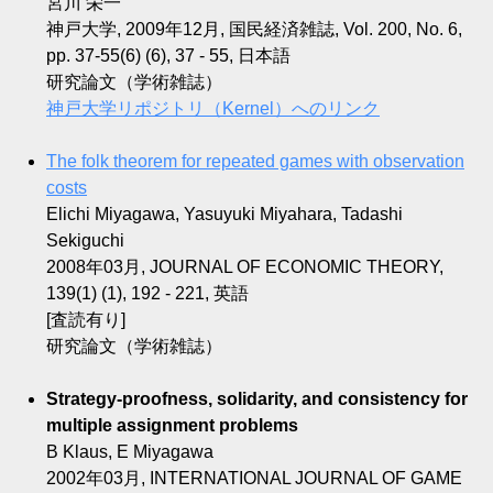
宮川 栄一
神戸大学, 2009年12月, 国民経済雑誌, Vol. 200, No. 6,
pp. 37-55(6) (6), 37 - 55, 日本語
研究論文（学術雑誌）
神戸大学リポジトリ（Kernel）へのリンク
The folk theorem for repeated games with observation
costs
Elichi Miyagawa, Yasuyuki Miyahara, Tadashi
Sekiguchi
2008年03月, JOURNAL OF ECONOMIC THEORY,
139(1) (1), 192 - 221, 英語
[査読有り]
研究論文（学術雑誌）
Strategy-proofness, solidarity, and consistency for
multiple assignment problems
B Klaus, E Miyagawa
2002年03月, INTERNATIONAL JOURNAL OF GAME