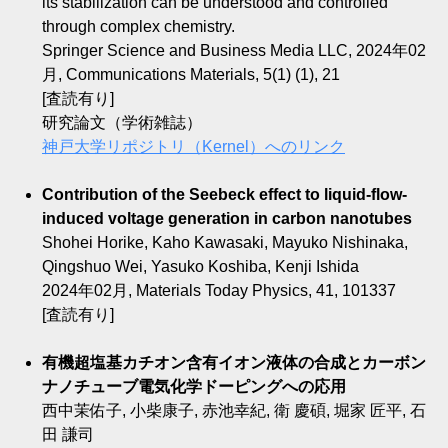
its stabilization can be understood and controlled
through complex chemistry.
Springer Science and Business Media LLC, 2024年02
月, Communications Materials, 5(1) (1), 21
[査読有り]
研究論文（学術雑誌）
神戸大学リポジトリ（Kernel）へのリンク
Contribution of the Seebeck effect to liquid-flow-
induced voltage generation in carbon nanotubes
Shohei Horike, Kaho Kawasaki, Mayuko Nishinaka,
Qingshuo Wei, Yasuko Koshiba, Kenji Ishida
2024年02月, Materials Today Physics, 41, 101337
[査読有り]
有機超塩基カチオン含有イオン液体の合成とカーボン
ナノチューブ電気化学ドーピングへの応用
西中茉佑子, 小柴康子, 赤池幸紀, 衛 慶碩, 堀家 匠平, 石
田 謙司