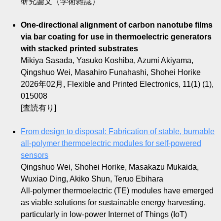
研究論文（学術雑誌）
One-directional alignment of carbon nanotube films
via bar coating for use in thermoelectric generators
with stacked printed substrates
Mikiya Sasada, Yasuko Koshiba, Azumi Akiyama,
Qingshuo Wei, Masahiro Funahashi, Shohei Horike
2026年02月, Flexible and Printed Electronics, 11(1) (1),
015008
[査読有り]
From design to disposal: Fabrication of stable, burnable
all-polymer thermoelectric modules for self-powered
sensors
Qingshuo Wei, Shohei Horike, Masakazu Mukaida,
Wuxiao Ding, Akiko Shun, Teruo Ebihara
All-polymer thermoelectric (TE) modules have emerged
as viable solutions for sustainable energy harvesting,
particularly in low-power Internet of Things (IoT)