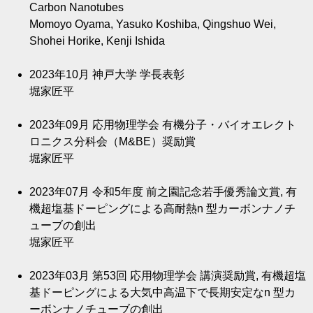
Carbon Nanotubes
Momoyo Oyama, Yasuko Koshiba, Qingshuo Wei,
Shohei Horike, Kenji Ishida
2023年10月
神戸大学 学長表彰
堀家匠平
2023年09月
応用物理学会 有機分子・バイオエレクト
ロニクス分科会（M&BE）奨励賞
堀家匠平
2023年07月
令和5年度 前之園記念若手優秀論文賞, 有
機超塩基ドーピングによる高耐熱n 型カーボンナノチ
ューブの創出
堀家匠平
2023年03月
第53回 応用物理学会 講演奨励賞, 有機超塩
基ドーピングによる大気中高温下で長期安定なn 型カ
ーボンナノチューブの創出