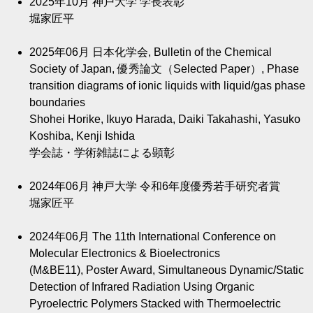
2025年10月
神戸大学 学長表彰
堀家匠平
2025年06月
日本化学会, Bulletin of the Chemical
Society of Japan, 優秀論文（Selected Paper）, Phase
transition diagrams of ionic liquids with liquid/gas phase
boundaries
Shohei Horike, Ikuyo Harada, Daiki Takahashi, Yasuko
Koshiba, Kenji Ishida
学会誌・学術雑誌による顕彰
2024年06月
神戸大学 令和6年度優秀若手研究者賞
堀家匠平
2024年06月
The 11th International Conference on
Molecular Electronics & Bioelectronics
(M&BE11), Poster Award, Simultaneous Dynamic/Static
Detection of Infrared Radiation Using Organic
Pyroelectric Polymers Stacked with Thermoelectric