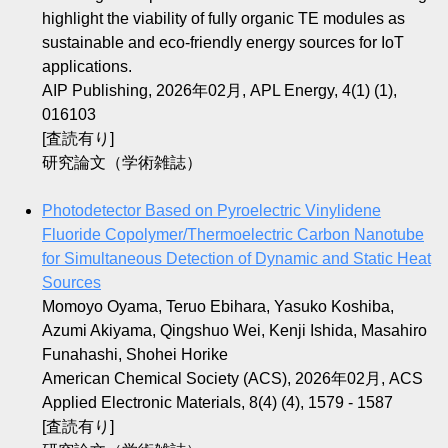
highlight the viability of fully organic TE modules as
sustainable and eco-friendly energy sources for IoT
applications.
AIP Publishing, 2026年02月, APL Energy, 4(1) (1),
016103
[査読有り]
研究論文（学術雑誌）
Photodetector Based on Pyroelectric Vinylidene
Fluoride Copolymer/Thermoelectric Carbon Nanotube
for Simultaneous Detection of Dynamic and Static Heat
Sources
Momoyo Oyama, Teruo Ebihara, Yasuko Koshiba,
Azumi Akiyama, Qingshuo Wei, Kenji Ishida, Masahiro
Funahashi, Shohei Horike
American Chemical Society (ACS), 2026年02月, ACS
Applied Electronic Materials, 8(4) (4), 1579 - 1587
[査読有り]