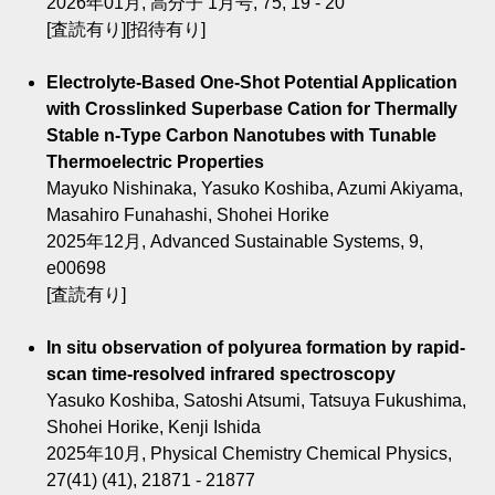
2026年01月, 高分子 1月号, 75, 19 - 20
[査読有り][招待有り]
Electrolyte-Based One-Shot Potential Application
with Crosslinked Superbase Cation for Thermally
Stable n-Type Carbon Nanotubes with Tunable
Thermoelectric Properties
Mayuko Nishinaka, Yasuko Koshiba, Azumi Akiyama,
Masahiro Funahashi, Shohei Horike
2025年12月, Advanced Sustainable Systems, 9,
e00698
[査読有り]
In situ observation of polyurea formation by rapid-
scan time-resolved infrared spectroscopy
Yasuko Koshiba, Satoshi Atsumi, Tatsuya Fukushima,
Shohei Horike, Kenji Ishida
2025年10月, Physical Chemistry Chemical Physics,
27(41) (41), 21871 - 21877