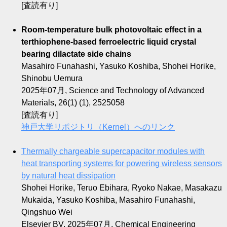
[査読有り]
Room-temperature bulk photovoltaic effect in a
terthiophene-based ferroelectric liquid crystal
bearing dilactate side chains
Masahiro Funahashi, Yasuko Koshiba, Shohei Horike,
Shinobu Uemura
2025年07月, Science and Technology of Advanced
Materials, 26(1) (1), 2525058
[査読有り]
神戸大学リポジトリ（Kernel）へのリンク
Thermally chargeable supercapacitor modules with
heat transporting systems for powering wireless sensors
by natural heat dissipation
Shohei Horike, Teruo Ebihara, Ryoko Nakae, Masakazu
Mukaida, Yasuko Koshiba, Masahiro Funahashi,
Qingshuo Wei
Elsevier BV, 2025年07月, Chemical Engineering