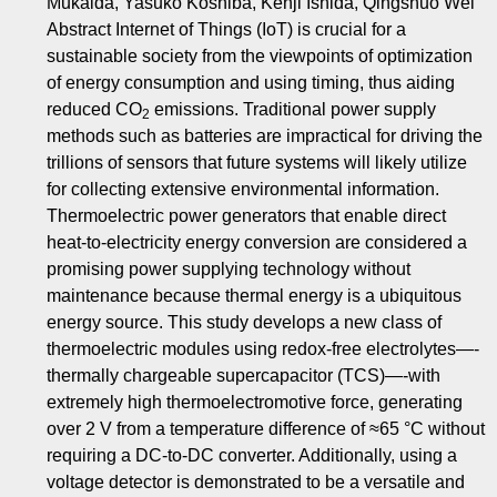
Mukaida, Yasuko Koshiba, Kenji Ishida, Qingshuo Wei
Abstract Internet of Things (IoT) is crucial for a
sustainable society from the viewpoints of optimization
of energy consumption and using timing, thus aiding
reduced CO
emissions. Traditional power supply
2
methods such as batteries are impractical for driving the
trillions of sensors that future systems will likely utilize
for collecting extensive environmental information.
Thermoelectric power generators that enable direct
heat‐to‐electricity energy conversion are considered a
promising power supplying technology without
maintenance because thermal energy is a ubiquitous
energy source. This study develops a new class of
thermoelectric modules using redox‐free electrolytes—‐
thermally chargeable supercapacitor (TCS)—‐with
extremely high thermoelectromotive force, generating
over 2 V from a temperature difference of ≈65 °C without
requiring a DC‐to‐DC converter. Additionally, using a
voltage detector is demonstrated to be a versatile and