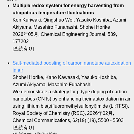
Multiple redox system for energy harvesting from
ubiquitous temperature fluctuations
Ken Kuriwaki, Qingshuo Wei, Yasuko Koshiba, Azumi
Akiyama, Masahiro Funahashi, Shohei Horike
2026年05月, Chemical Engineering Journal, 539,
177202
[査読有り]
Salt-mediated boosting of carbon nanotube autoxidation
in air
Shohei Horike, Kaho Kawasaki, Yasuko Koshiba,
Azumi Akiyama, Masahiro Funahashi
We demonstrate a strategy for p-type doping of carbon
nanotubes (CNTs) by enhancing their autoxidation in air
using lithium bis(trifluoromethylsulfonyl)imide (Li:TFSI).
Royal Society of Chemistry (RSC), 2026年02月,
Chemical Communications, 62(19) (19), 5500 - 5503
[査読有り]