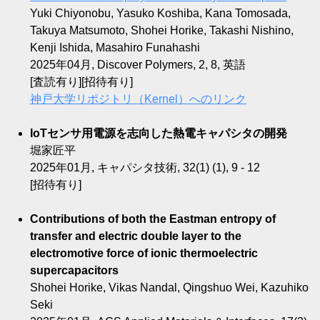
Yuki Chiyonobu, Yasuko Koshiba, Kana Tomosada,
Takuya Matsumoto, Shohei Horike, Takashi Nishino,
Kenji Ishida, Masahiro Funahashi
2025年04月, Discover Polymers, 2, 8, 英語
[査読有り][招待有り]
神戸大学リポジトリ（Kernel）へのリンク
IoTセンサ用電源を志向した熱電キャパシタの開発
堀家匠平
2025年01月, キャパシタ技術, 32(1) (1), 9 - 12
[招待有り]
Contributions of both the Eastman entropy of
transfer and electric double layer to the
electromotive force of ionic thermoelectric
supercapacitors
Shohei Horike, Vikas Nandal, Qingshuo Wei, Kazuhiko
Seki