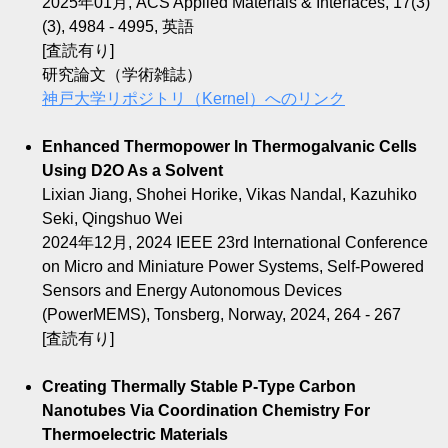
2025年01月, ACS Applied Materials & Interfaces, 17(3)
(3), 4984 - 4995, 英語
[査読有り]
研究論文（学術雑誌）
神戸大学リポジトリ（Kernel）へのリンク
Enhanced Thermopower In Thermogalvanic Cells
Using D2O As a Solvent
Lixian Jiang, Shohei Horike, Vikas Nandal, Kazuhiko
Seki, Qingshuo Wei
2024年12月, 2024 IEEE 23rd International Conference
on Micro and Miniature Power Systems, Self-Powered
Sensors and Energy Autonomous Devices
(PowerMEMS), Tonsberg, Norway, 2024, 264 - 267
[査読有り]
Creating Thermally Stable P-Type Carbon
Nanotubes Via Coordination Chemistry For
Thermoelectric Materials