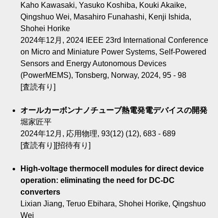
Kaho Kawasaki, Yasuko Koshiba, Kouki Akaike,
Qingshuo Wei, Masahiro Funahashi, Kenji Ishida,
Shohei Horike
2024年12月, 2024 IEEE 23rd International Conference
on Micro and Miniature Power Systems, Self-Powered
Sensors and Energy Autonomous Devices
(PowerMEMS), Tonsberg, Norway, 2024, 95 - 98
[査読有り]
オールカーボンナノチューブ熱電発電デバイスの開発
堀家匠平
2024年12月, 応用物理, 93(12) (12), 683 - 689
[査読有り][招待有り]
High-voltage thermocell modules for direct device
operation: eliminating the need for DC-DC
converters
Lixian Jiang, Teruo Ebihara, Shohei Horike, Qingshuo
Wei