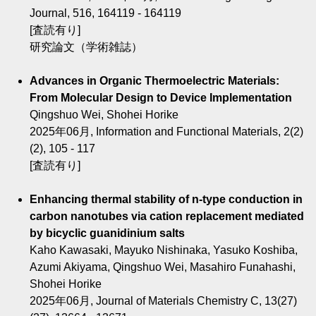
Journal, 516, 164119 - 164119
[査読有り]
研究論文（学術雑誌）
Advances in Organic Thermoelectric Materials:
From Molecular Design to Device Implementation
Qingshuo Wei, Shohei Horike
2025年06月, Information and Functional Materials, 2(2)
(2), 105 - 117
[査読有り]
Enhancing thermal stability of n-type conduction in
carbon nanotubes via cation replacement mediated
by bicyclic guanidinium salts
Kaho Kawasaki, Mayuko Nishinaka, Yasuko Koshiba,
Azumi Akiyama, Qingshuo Wei, Masahiro Funahashi,
Shohei Horike
2025年06月, Journal of Materials Chemistry C, 13(27)