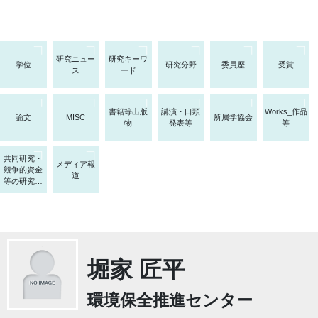
研究ニュー
研究キーワ
学位
研究分野
委員歴
受賞
ス
ード
書籍等出版
講演・口頭
Works_作品
論文
MISC
所属学協会
物
発表等
等
共同研究・
メディア報
競争的資金
道
等の研究課
題
堀家 匠平
環境保全推進センター