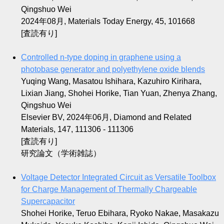
Qingshuo Wei
2024年08月, Materials Today Energy, 45, 101668
[査読有り]
Controlled n-type doping in graphene using a
photobase generator and polyethylene oxide blends
Yuqing Wang, Masatou Ishihara, Kazuhiro Kirihara,
Lixian Jiang, Shohei Horike, Tian Yuan, Zhenya Zhang,
Qingshuo Wei
Elsevier BV, 2024年06月, Diamond and Related
Materials, 147, 111306 - 111306
[査読有り]
研究論文（学術雑誌）
Voltage Detector Integrated Circuit as Versatile Toolbox
for Charge Management of Thermally Chargeable
Supercapacitor
Shohei Horike, Teruo Ebihara, Ryoko Nakae, Masakazu