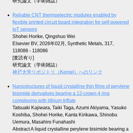
研究論文（学術雑誌）
Reliable CNT thermoelectric modules enabled by
flexible printed circuit board integration for self-powered
IoT sensors
Shohei Horike, Qingshuo Wei
Elsevier BV, 2026年02月, Synthetic Metals, 317,
118086 - 118086
[査読有り]
研究論文（学術雑誌）
神戸大学リポジトリ（Kernel）へのリンク
Nanostructures of liquid crystalline thin films of perylene
bisimide derivatives bearing a 12-crown-4 ring
complexing with lithium triflate
Tatsuaki Kajiwara, Taiki Taga, Azumi Akiyama, Yasuko
Koshiba, Shohei Horike, Kanta Kirikawa, Shinobu
Uemura, Masahiro Funahashi
Abstract A liquid crystalline perylene bisimide bearing a