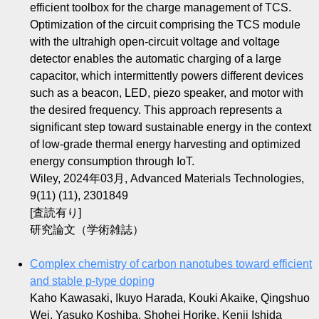
efficient toolbox for the charge management of TCS.
Optimization of the circuit comprising the TCS module
with the ultrahigh open‐circuit voltage and voltage
detector enables the automatic charging of a large
capacitor, which intermittently powers different devices
such as a beacon, LED, piezo speaker, and motor with
the desired frequency. This approach represents a
significant step toward sustainable energy in the context
of low‐grade thermal energy harvesting and optimized
energy consumption through IoT.
Wiley, 2024年03月, Advanced Materials Technologies,
9(11) (11), 2301849
[査読有り]
研究論文（学術雑誌）
Complex chemistry of carbon nanotubes toward efficient
and stable p-type doping
Kaho Kawasaki, Ikuyo Harada, Kouki Akaike, Qingshuo
Wei, Yasuko Koshiba, Shohei Horike, Kenji Ishida