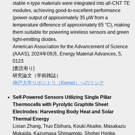
stable n-type materials were integrated into all-CNT TE
modules, achieving good-to-excellent performance
(power output of approximately 35 μW from a
temperature difference of approximately 65 °C), making
them suitable for powering wireless sensors and green
light-emitting diodes.
American Association for the Advancement of Science
(AAAS), 2024年09月, Energy Material Advances, 5,
0123
[査読有り]
研究論文（学術雑誌）
神戸大学リポジトリ（Kernel）へのリンク
Self-Powered Sensors Utilizing Single Pillar
Thermocells with Pyrolytic Graphite Sheet
Electrodes: Harvesting Body Heat and Solar
Thermal Energy
Lixian Zhang, Truo Ebihara, Kouki Akaike, Masakazu
Mukaida, Kazumasa Shimamoto, Shohei Horike,