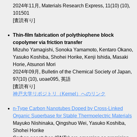
2024年11月, Materials Research Express, 11(10) (10),
101501
[査読有り]
Thin-film fabrication of polythiophene block
copolymer via friction transfer
Mizuho Yamagishi, Sonoka Yamamoto, Kentaro Okano,
Yasuko Koshiba, Shohei Horike, Kenji Ishida, Masaki
Horie, Atsunori Mori
2024年09月, Bulletin of the Chemical Society of Japan,
97(10) (10), uoae095, 英語
[査読有り]
神戸大学リポジトリ（Kernel）へのリンク
n-Type Carbon Nanotubes Doped by Cross-Linked
Organic Superbase for Stable Thermoelectric Materials
Mayuko Nishinaka, Qingshuo Wei, Yasuko Koshiba,
Shohei Horike