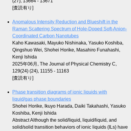
(27), 13664 - 13671
[査読有り]
Anomalous Intensity Reduction and Blueshift in the
Raman Scattering Spectrum of Hole-Doped Soft-Anion-
Coordinated Carbon Nanotubes
Kaho Kawasaki, Mayuko Nishinaka, Yasuko Koshiba,
Qingshuo Wei, Shohei Horike, Masahiro Funahashi,
Kenji Ishida
2025年06月, The Journal of Physical Chemistry C,
129(24) (24), 11155 - 11163
[査読有り]
Phase transition diagrams of ionic liquids with
liquid/gas phase boundaries
Shohei Horike, Ikuyo Harada, Daiki Takahashi, Yasuko
Koshiba, Kenji Ishida
Abstract Although the solid/liquid, liquid/liquid, and
solid/solid transition behaviors of ionic liquids (ILs) have