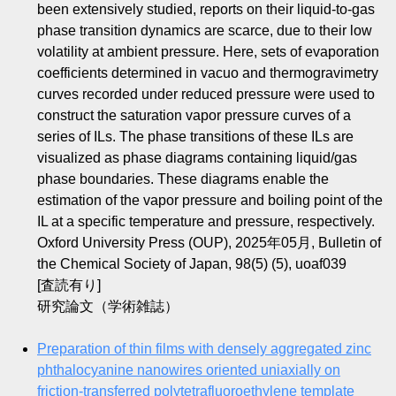
been extensively studied, reports on their liquid-to-gas
phase transition dynamics are scarce, due to their low
volatility at ambient pressure. Here, sets of evaporation
coefficients determined in vacuo and thermogravimetry
curves recorded under reduced pressure were used to
construct the saturation vapor pressure curves of a
series of ILs. The phase transitions of these ILs are
visualized as phase diagrams containing liquid/gas
phase boundaries. These diagrams enable the
estimation of the vapor pressure and boiling point of the
IL at a specific temperature and pressure, respectively.
Oxford University Press (OUP), 2025年05月, Bulletin of
the Chemical Society of Japan, 98(5) (5), uoaf039
[査読有り]
研究論文（学術雑誌）
Preparation of thin films with densely aggregated zinc
phthalocyanine nanowires oriented uniaxially on
friction-transferred polytetrafluoroethylene template