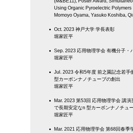
(M&BE11), Poster Award, Simultaneous
Using Organic Pyroelectric Polymers
Momoyo Oyama, Yasuko Koshiba, Qing
Oct. 2023
神戸大学 学長表彰
堀家匠平
Sep. 2023
応用物理学会 有機分子・
堀家匠平
Jul. 2023
令和5年度 前之園記念若手
型カーボンナノチューブの創出
堀家匠平
Mar. 2023
第53回 応用物理学会 講
で長期安定なn 型カーボンナノチュ
堀家匠平
Mar. 2021
応用物理学会 第68回春季