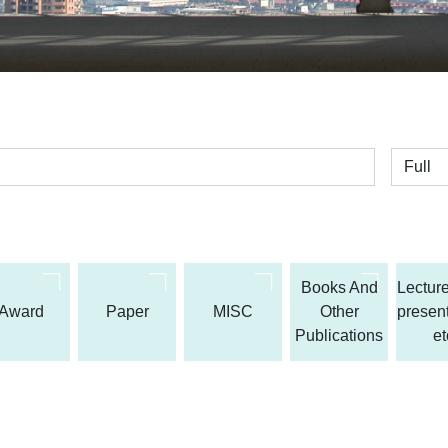
全体
Books And
Lecture
Award
Paper
MISC
Other
present
Publications
et