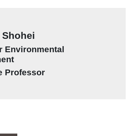
 Shohei
or Environmental
ent
e Professor