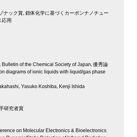
レゾナック賞, 錯体化学に基づくカーボンナノチュー
ス応用
, Bulletin of the Chemical Society of Japan, 優秀論
diagrams of ionic liquids with liquid/gas phase
akahashi, Yasuko Koshiba, Kenji Ishida
若手研究者賞
ference on Molecular Electronics & Bioelectronics