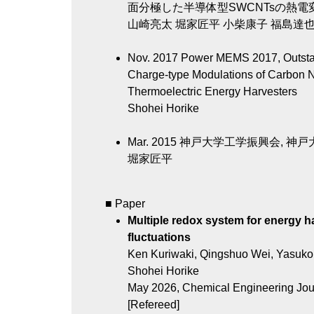
面分極した半導体型SWCNTsの熱電
山崎亮太 堀家匠平 小柴康子 福島達也
Nov. 2017
Power MEMS 2017, Outstan
Charge-type Modulations of Carbon N
Thermoelectric Energy Harvesters
Shohei Horike
Mar. 2015
神戸大学工学振興会, 神
堀家匠平
■ Paper
Multiple redox system for energy h
fluctuations
Ken Kuriwaki, Qingshuo Wei, Yasuko
Shohei Horike
May 2026, Chemical Engineering Jou
[Refereed]