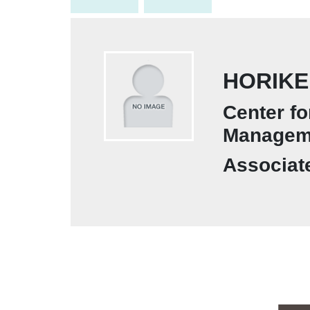
HORIKE
Center f
Managem
Associat