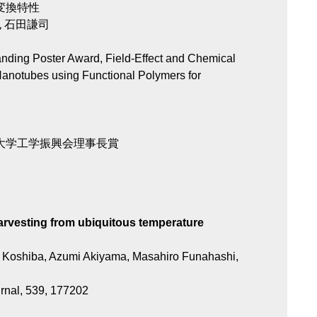
変換特性
 石田謙司
ding Poster Award, Field-Effect and Chemical
anotubes using Functional Polymers for
戸大学工学振興会理事長賞
arvesting from ubiquitous temperature
 Koshiba, Azumi Akiyama, Masahiro Funahashi,
rnal, 539, 177202