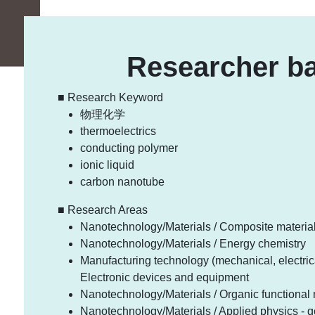
Researcher ba
■ Research Keyword
物理化学
thermoelectrics
conducting polymer
ionic liquid
carbon nanotube
■ Research Areas
Nanotechnology/Materials / Composite material
Nanotechnology/Materials / Energy chemistry
Manufacturing technology (mechanical, electrica
Electronic devices and equipment
Nanotechnology/Materials / Organic functional 
Nanotechnology/Materials / Applied physics - g