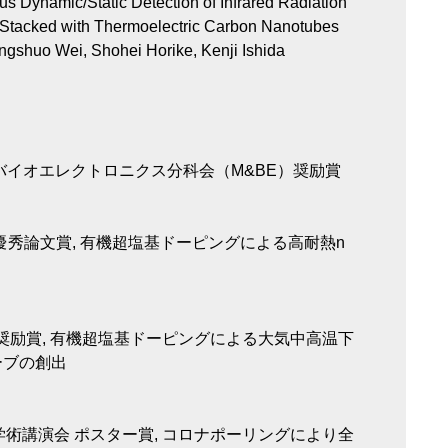
 Dynamic/Static Detection of Infrared Radiation
 Stacked with Thermoelectric Carbon Nanotubes
shuo Wei, Shohei Horike, Kenji Ishida
バイオエレクトロニクス分科会（M&BE）奨励賞
優秀論文賞, 有機超塩基ドーピングによる高耐熱n
演奨励賞, 有機超塩基ドーピングによる大気中高温下
ーブの創出
学術講演会 ポスター賞, コロナポーリングにより全