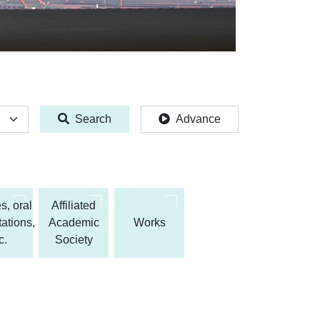
Search
Advance
s, oral
Affiliated
ations,
Academic
Works
c.
Society