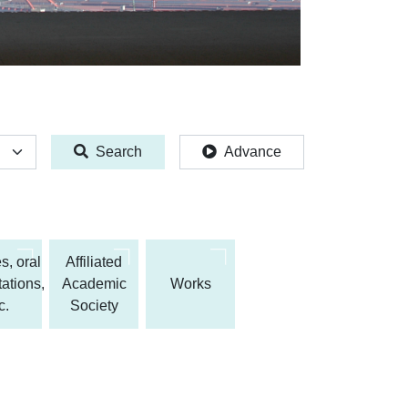
Search
Advance
s, oral
Affiliated
ations,
Academic
Works
c.
Society