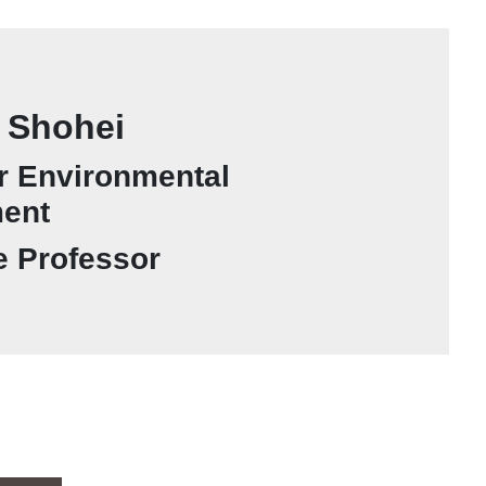
 Shohei
or Environmental
ent
e Professor