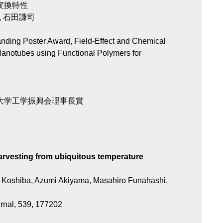
変換特性
 石田謙司
ding Poster Award, Field-Effect and Chemical
anotubes using Functional Polymers for
戸大学工学振興会理事長賞
arvesting from ubiquitous temperature
 Koshiba, Azumi Akiyama, Masahiro Funahashi,
rnal, 539, 177202