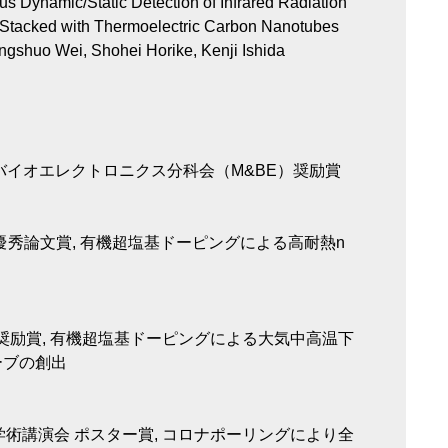
 Dynamic/Static Detection of Infrared Radiation
 Stacked with Thermoelectric Carbon Nanotubes
shuo Wei, Shohei Horike, Kenji Ishida
バイオエレクトロニクス分科会（M&BE）奨励賞
優秀論文賞, 有機超塩基ドーピングによる高耐熱n
演奨励賞, 有機超塩基ドーピングによる大気中高温下
ーブの創出
学術講演会 ポスター賞, コロナポーリングにより全