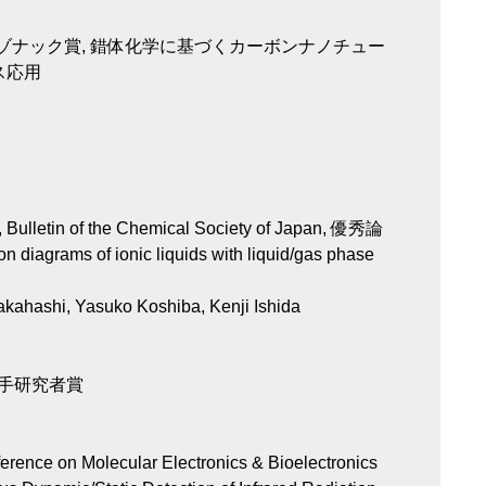
レゾナック賞, 錯体化学に基づくカーボンナノチュー
ス応用
, Bulletin of the Chemical Society of Japan, 優秀論
diagrams of ionic liquids with liquid/gas phase
akahashi, Yasuko Koshiba, Kenji Ishida
若手研究者賞
ference on Molecular Electronics & Bioelectronics