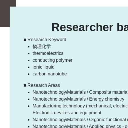
Researcher ba
■ Research Keyword
物理化学
thermoelectrics
conducting polymer
ionic liquid
carbon nanotube
■ Research Areas
Nanotechnology/Materials / Composite material
Nanotechnology/Materials / Energy chemistry
Manufacturing technology (mechanical, electrica
Electronic devices and equipment
Nanotechnology/Materials / Organic functional 
Nanotechnology/Materials / Applied physics - g