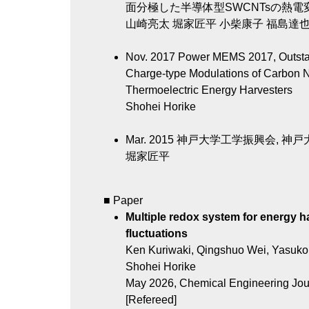
面分極した半導体型SWCNTsの熱電
山崎亮太 堀家匠平 小柴康子 福島達也
Nov. 2017
Power MEMS 2017, Outstan
Charge-type Modulations of Carbon N
Thermoelectric Energy Harvesters
Shohei Horike
Mar. 2015
神戸大学工学振興会, 神
堀家匠平
■ Paper
Multiple redox system for energy h
fluctuations
Ken Kuriwaki, Qingshuo Wei, Yasuko
Shohei Horike
May 2026, Chemical Engineering Jou
[Refereed]