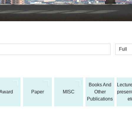
全体
Books And
Lecture
Award
Paper
MISC
Other
present
Publications
et