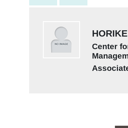
HORIKE
Center f
Managem
Associat