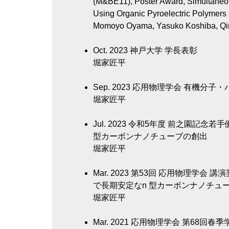
(M&BE11), Poster Award, Simultaneous
Using Organic Pyroelectric Polymers
Momoyo Oyama, Yasuko Koshiba, Qing
Oct. 2023
神戸大学 学長表彰
堀家匠平
Sep. 2023
応用物理学会 有機分子・
堀家匠平
Jul. 2023
令和5年度 前之園記念若手
型カーボンナノチューブの創出
堀家匠平
Mar. 2023
第53回 応用物理学会 講
で長期安定なn 型カーボンナノチュ
堀家匠平
Mar. 2021
応用物理学会 第68回春季